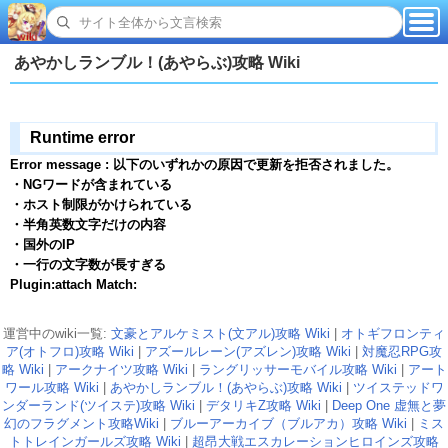
あやかしランブル！(あやらぶ)攻略 Wiki
Runtime error
Error message : 以下のいずれかの原因で更新を拒否されました。
・NGワードが含まれている
・ホスト制限がかけられている
・半角英数文字だけの内容
・国外のIP
・一行の文字数が長すぎる
Plugin:attach Match:
運営中のwiki一覧:
文豪とアルケミスト(文アル)攻略 Wiki
|
オトギフロンティ
ア(オトフロ)攻略 Wiki
|
アズールレーン(アズレン)攻略 Wiki
|
対魔忍RPG攻
略 Wiki
|
アークナイツ攻略 Wiki
|
ラングリッサーモバイル攻略 Wiki
|
アート
ワール攻略 Wiki
|
あやかしランブル！(あやらぶ)攻略 Wiki
|
ツイステッドワ
ンダーランド(ツイステ)攻略 Wiki
|
デタリキZ攻略 Wiki
|
Deep One 虚無と夢
幻のフラグメント攻略Wiki
|
ブルーアーカイブ（ブルアカ）攻略 Wiki
|
ミス
トトレインガールズ攻略 Wiki
|
超昂大戦エスカレーションヒロインズ攻略