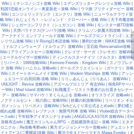
Wiki
|
ミナシゴノシゴト攻略 Wiki
|
エデンズリッターグレンツェ攻略 Wiki
|
戦国†恋姫オンライン～奥宴新史～攻略 Wiki
|
ウマ娘 プリティダービー 攻略
Wiki
|
エンジェリックリンク（エンクリ）攻略 Wiki
|
ニューラルクラウド攻
略 Wiki
|
れじぇくろ！ ～レジェンド・クローバー～攻略 Wiki
|
天下布魔攻略
Wiki
|
シュガーコンフリクト（シュガコン）攻略 Wiki
|
モンスター娘TD攻略
Wiki
|
天啓パラドクス(テンパラ)攻略 Wiki
|
クリムゾン妖魔大戦攻略 Wiki
|
アークナイツ エンドフィールド攻略 Wiki
|
ドールズフロントライン2：エク
シリウム攻略 Wiki
|
V Rising日本語攻略 Wiki
|
勝利の女神：NIKKE攻略 Wiki
|
ドルフィンウェーブ（ドルウェブ）攻略Wiki
|
宝石姫 Reincarnation攻略
Wiki
|
アライアンスセージ攻略Wiki
|
クレイヴ・サーガ（クレサガ）攻略Wiki
|
エーテルゲイザー攻略Wiki
|
ティンクルスターナイツ（クルスタ）攻略Wiki
|
リバース：1999攻略Wiki
|
Kemono Friends：Kingdom Wiki
|
スノウブレイ
ク 攻略 Wiki
|
ハニカム 攻略wiki
|
ガールズクリエイション（ガークリ）攻略
Wiki
|
スイートホームメイド攻略 Wiki
|
Modern Warships 攻略 Wiki
|
アッシ
ュエコーズ-白荊回廊-攻略 Wiki
|
りりぃあんじぇ（りりあん） 攻略Wiki
|
UNLIGHT：Revive 攻略Wiki
|
アズールプロミリア 有志Wiki
|
桜島RPサーバ
ーWiki
|
Mad Island 攻略Wiki
|
転職魔王～リストラ勇者のお仕置きセレナー
デ～ 攻略Wiki
|
サマバケ！すくらんぶる 攻略wiki
|
オリスライズ 攻略wiki
|
ノクティルセント：暁の前に 攻略Wiki
|
鈴蘭の剣攻略Wiki
|
リベリオン ギル
ガメッシュ（リベガメ）攻略Wiki
|
5chどんぐり非公式まとめwiki
|
夢幻楼と
眠れぬ蝶 攻略Wiki
|
レゾナンス：無限号列車 攻略 Wiki
|
Vtuber総合データベ
ースwiki
|
千年戦争アイギスシナリオwiki
|
ANGELICA ASTER 攻略Wiki
|
Elin
攻略有志wiki
|
魔王カリンちゃんRPG ～恋姫建国奔走記～攻略 Wiki
|
エタク
ロニクル：Re攻略考察wiki
|
東方ダンジョンメーカー攻略wiki
|
デュエットナ
イトアビス(二重螺旋)攻略 Wiki
|
魔法少女まどか☆マギカ Magia Exedra（ま