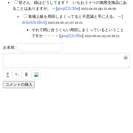
皆さん、銭はどうしてます？ いちおうイベの無限交換品にあ
ることはありますが。 -- [
gisqIZ2c30w
]
2022-04-29 (金) 22:46:08
装備上級を周回しまくってると不思議と手に入る。 -- [
dc6zb3x1Bck
]
2022-04-30 (土) 07:24:21
それで間に合うくらい周回しまくっているということ
ですか・・・ -- [
gisqIZ2c30w
]
2022-05-03 (火) 03:35:21
お名前:
😀
T
T