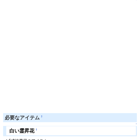
†
必要なアイテム
↑
†
白い霊昇花