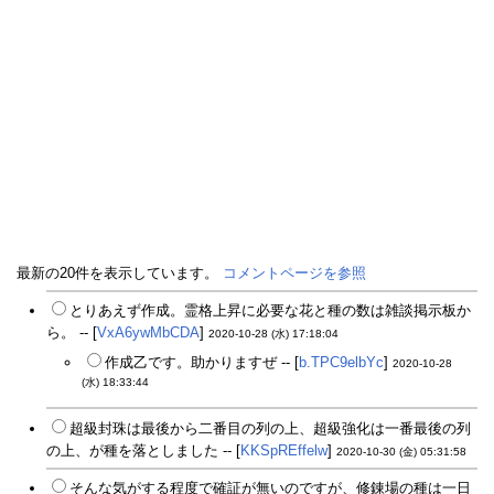
最新の20件を表示しています。
コメントページを参照
とりあえず作成。霊格上昇に必要な花と種の数は雑談掲示板か
ら。 -- [
VxA6ywMbCDA
]
2020-10-28 (水) 17:18:04
作成乙です。助かりますぜ -- [
b.TPC9elbYc
]
2020-10-28
(水) 18:33:44
超級封珠は最後から二番目の列の上、超級強化は一番最後の列
の上、が種を落としました -- [
KKSpREffelw
]
2020-10-30 (金) 05:31:58
そんな気がする程度で確証が無いのですが、修錬場の種は一日