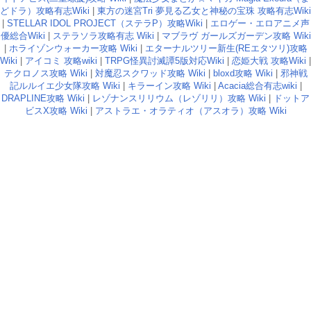
どドラ）攻略有志Wiki
|
東方の迷宮Tri 夢見る乙女と神秘の宝珠 攻略有志Wiki
|
STELLAR IDOL PROJECT（ステラP）攻略Wiki
|
エロゲー・エロアニメ声
優総合Wiki
|
ステラソラ攻略有志 Wiki
|
マブラヴ ガールズガーデン攻略 Wiki
|
ホライゾンウォーカー攻略 Wiki
|
エターナルツリー新生(REエタツリ)攻略
Wiki
|
アイコミ 攻略wiki
|
TRPG怪異討滅譚5版対応Wiki
|
恋姫大戦 攻略Wiki
|
テクロノス攻略 Wiki
|
対魔忍スクワッド攻略 Wiki
|
bloxd攻略 Wiki
|
邪神戦
記ルルイエ少女隊攻略 Wiki
|
キラーイン攻略 Wiki
|
Acacia総合有志wiki
|
DRAPLINE攻略 Wiki
|
レゾナンスリリウム（レゾリリ）攻略 Wiki
|
ドットア
ビスX攻略 Wiki
|
アストラエ・オラティオ（アスオラ）攻略 Wiki