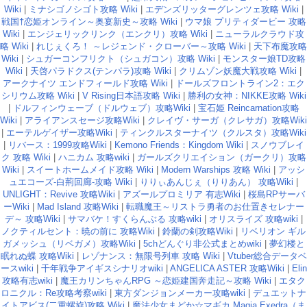
Wiki
|
ミナシゴノシゴト攻略 Wiki
|
エデンズリッターグレンツェ攻略 Wiki
|
戦国†恋姫オンライン～奥宴新史～攻略 Wiki
|
ウマ娘 プリティダービー 攻略
Wiki
|
エンジェリックリンク（エンクリ）攻略 Wiki
|
ニューラルクラウド攻
略 Wiki
|
れじぇくろ！ ～レジェンド・クローバー～攻略 Wiki
|
天下布魔攻略
Wiki
|
シュガーコンフリクト（シュガコン）攻略 Wiki
|
モンスター娘TD攻略
Wiki
|
天啓パラドクス(テンパラ)攻略 Wiki
|
クリムゾン妖魔大戦攻略 Wiki
|
アークナイツ エンドフィールド攻略 Wiki
|
ドールズフロントライン2：エク
シリウム攻略 Wiki
|
V Rising日本語攻略 Wiki
|
勝利の女神：NIKKE攻略 Wiki
|
ドルフィンウェーブ（ドルウェブ）攻略Wiki
|
宝石姫 Reincarnation攻略
Wiki
|
アライアンスセージ攻略Wiki
|
クレイヴ・サーガ（クレサガ）攻略Wiki
|
エーテルゲイザー攻略Wiki
|
ティンクルスターナイツ（クルスタ）攻略Wiki
|
リバース：1999攻略Wiki
|
Kemono Friends：Kingdom Wiki
|
スノウブレイ
ク 攻略 Wiki
|
ハニカム 攻略wiki
|
ガールズクリエイション（ガークリ）攻略
Wiki
|
スイートホームメイド攻略 Wiki
|
Modern Warships 攻略 Wiki
|
アッシ
ュエコーズ-白荊回廊-攻略 Wiki
|
りりぃあんじぇ（りりあん） 攻略Wiki
|
UNLIGHT：Revive 攻略Wiki
|
アズールプロミリア 有志Wiki
|
桜島RPサーバ
ーWiki
|
Mad Island 攻略Wiki
|
転職魔王～リストラ勇者のお仕置きセレナー
デ～ 攻略Wiki
|
サマバケ！すくらんぶる 攻略wiki
|
オリスライズ 攻略wiki
|
ノクティルセント：暁の前に 攻略Wiki
|
鈴蘭の剣攻略Wiki
|
リベリオン ギル
ガメッシュ（リベガメ）攻略Wiki
|
5chどんぐり非公式まとめwiki
|
夢幻楼と
眠れぬ蝶 攻略Wiki
|
レゾナンス：無限号列車 攻略 Wiki
|
Vtuber総合データベ
ースwiki
|
千年戦争アイギスシナリオwiki
|
ANGELICA ASTER 攻略Wiki
|
Elin
攻略有志wiki
|
魔王カリンちゃんRPG ～恋姫建国奔走記～攻略 Wiki
|
エタク
ロニクル：Re攻略考察wiki
|
東方ダンジョンメーカー攻略wiki
|
デュエットナ
イトアビス(二重螺旋)攻略 Wiki
|
魔法少女まどか☆マギカ Magia Exedra（ま