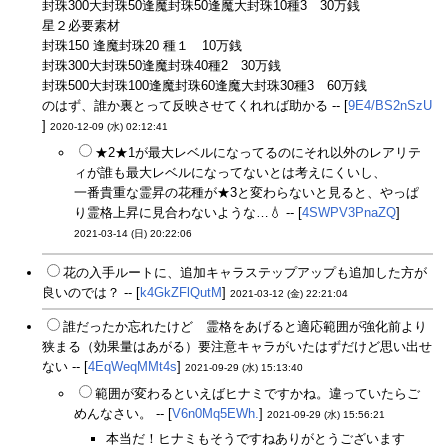
封珠300大封珠50逢魔封珠50逢魔大封珠10種3 30万銭
星２必要素材
封珠150 逢魔封珠20 種１ 10万銭
封珠300大封珠50逢魔封珠40種2 30万銭
封珠500大封珠100逢魔封珠60逢魔大封珠30種3 60万銭
のはず、誰か裏とって反映させてくれれば助かる -- [
9E4/BS2nSzU
]
2020-12-09 (水) 02:12:41
★2★1が最大レベルになってるのにそれ以外のレアリテ
ィが誰も最大レベルになってないとは考えにくいし、
一番貴重な霊昇の花種が★3と変わらないと見ると、やっぱ
り霊格上昇に見合わないような…💧 -- [
4SWPV3PnaZQ
]
2021-03-14 (日) 20:22:06
花の入手ルートに、追加キャラステップアップも追加した方が
良いのでは？ -- [
k4GkZFlQutM
]
2021-03-12 (金) 22:21:04
誰だったか忘れたけど 霊格をあげると適応範囲が強化前より
狭まる（効果量はあがる）要注意キャラがいたはずだけど思い出せ
ない -- [
4EqWeqMMt4s
]
2021-09-29 (水) 15:13:40
範囲が変わるといえばヒナミですかね。違っていたらご
めんなさい。 -- [
V6n0Mq5EWh.
]
2021-09-29 (水) 15:56:21
本当だ！ヒナミもそうですねありがとうございます