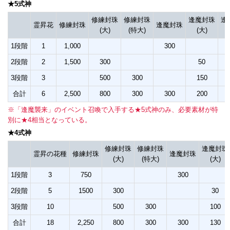
★5式神
修練封珠
修練封珠
逢魔封珠
逢
霊昇花
修練封珠
逢魔封珠
(大)
(特大)
(大)
(
1段階
1
1,000
300
2段階
2
1,500
300
50
3段階
3
500
300
150
合計
6
2,500
800
300
300
200
※「逢魔襲来」のイベント召喚で入手する★5式神のみ、必要素材が特
別に★4相当となっている。
★4式神
修練封珠
修練封珠
逢魔封珠
霊昇の花種
修練封珠
逢魔封珠
(大)
(特大)
(大)
1段階
3
750
300
2段階
5
1500
300
30
3段階
10
500
300
100
合計
18
2,250
800
300
300
130