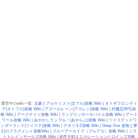
運営中のwiki一覧:
文豪とアルケミスト(文アル)攻略 Wiki
|
オトギフロンティ
ア(オトフロ)攻略 Wiki
|
アズールレーン(アズレン)攻略 Wiki
|
対魔忍RPG攻
略 Wiki
|
アークナイツ攻略 Wiki
|
ラングリッサーモバイル攻略 Wiki
|
アート
ワール攻略 Wiki
|
あやかしランブル！(あやらぶ)攻略 Wiki
|
ツイステッドワ
ンダーランド(ツイステ)攻略 Wiki
|
デタリキZ攻略 Wiki
|
Deep One 虚無と夢
幻のフラグメント攻略Wiki
|
ブルーアーカイブ（ブルアカ）攻略 Wiki
|
ミス
トトレインガールズ攻略 Wiki
|
超昂大戦エスカレーションヒロインズ攻略