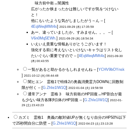
味方前中衛→闇属性
広がったか狭まったかは難しいですが気をつけない
と！
他にもいたような気がしましたがう～ん -- [
4EqWeqMMt4s
]
2021-09-29 (水) 17:35:59
あー、違っていましたか。すみません。。。 -- [
V6n0Mq5EWh.
]
2021-09-29 (水) 18:54:34
いえいえ貴重な情報ありがとうございます！
強化する前に考えないといけないキャラはリスト化し
たいぐらい重要ですので -- [
4EqWeqMMt4s
]
2021-09-30
(木) 00:43:55
一覧があると助かるかもしれませんね -- [
YCHV9bOYnsk
]
2021-10-12 (火) 06:44:48
闇ヒエン 霊格1で特殊2の奥義消費霊力DOWNに回数制
限が付く -- [
G.ZhIe1IW1Q
]
2022-01-04 (火) 19:58:58
通常アンナ 霊格３ 味方前衛のHP回復→HP割合が最
も少ない味方各隊列1体のHP回復 -- [
G.ZhIe1IW1Q
]
2022-01-
29 (土) 23:43:23
カズミ 霊格1 奥義の敵対値UPが無くなり自分のHP50%以下
で25秒間自分に防壁 -- [
G.ZhIe1IW1Q
]
2022-04-23 (土) 23:13:28