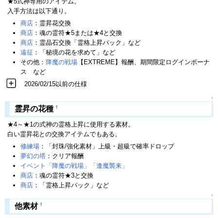
★5式神専用のアイテム。
入手方法は以下通り。
商店
：霊昇花交換
商店
：魂の霊符★5または★4と交換
商店
：霊晶石交換「霊格上昇パック」など
遠征
：「秘境の花を求めて」など
その他：
降魔の戦場
【EXTREME】報酬、期間限定ログインボーナ
ス など
2026/02/15以前の仕様
↑
†
霊昇の花種
★4～★1の式神の霊格上昇に使用する素材。
白い霊昇花との交換アイテムでもある。
修練場
：「封珠/強化素材」上級・超級で確率ドロップ
夢幻の塔
：クリア報酬
イベント「降魔の戦場」「逢魔襲来」
商店
：魂の霊符★3と交換
商店
：「霊格上昇パック」など
↑
†
他素材