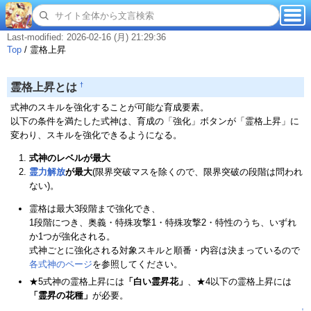
Last-modified: 2026-02-16 (月) 21:29:36
Top
/
霊格上昇
†
霊格上昇とは
式神のスキルを強化することが可能な育成要素。
以下の条件を満たした式神は、育成の「強化」ボタンが「霊格上昇」に
変わり、スキルを強化できるようになる。
式神のレベルが最大
霊力解放
が最大
(限界突破マスを除くので、限界突破の段階は問われ
ない)。
霊格は最大3段階まで強化でき、
1段階につき、奥義・特殊攻撃1・特殊攻撃2・特性のうち、いずれ
か1つが強化される。
式神ごとに強化される対象スキルと順番・内容は決まっているので
各式神のページ
を参照してください。
★5式神の霊格上昇には
「白い霊昇花」
、★4以下の霊格上昇には
「霊昇の花種」
が必要。
↑