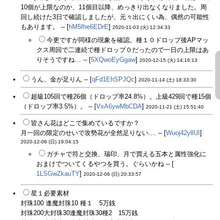
10個が上限なのか、11個目以降、めっきり出なくなりました。周
回し続けた3日で確認しましたが、元々出にくい為、偶然の可能性
もあります。 -- [
hM5fhe6EDrE
]
2020-11-03 (火) 12:34:33
今更ですが同様の現象を確認。種１０ドロップ後APマッ
クス周回で二連続で種ドロップ０だったので一日の上限はあ
りそうですね… -- [
5XQwoEyGgaw
]
2020-12-15 (火) 14:16:13
うん、金が足りん -- [
qFd1EhSPJQc
]
2020-11-14 (土) 18:33:30
超級105回で種26個（ドロップ率24.8%）。上級429回で種15個
（ドロップ率3.5%）。 -- [
VxA6ywMbCDA
]
2020-11-21 (土) 15:51:40
皆さん花はどこで集めているですか？
月一回の限定のせいで攻勢花が全然足りない.... -- [
Wuoj42yllUI
]
2020-12-06 (日) 19:04:15
ガチャで符と交換、瑞印、月で買える五本と属性強化に
おまけでついてくるやつを買う。ぐらいかね -- [
1LSGwZkauTY
]
2020-12-06 (日) 20:33:57
星１必要素材
封珠100 逢魔封珠10 種１ 5万銭
封珠200大封珠30逢魔封珠30種2 15万銭