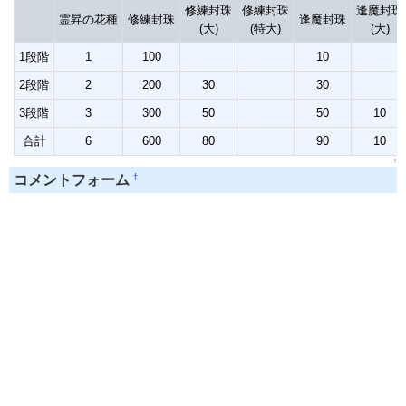
修練封珠
修練封珠
逢魔封珠
霊昇の花種
修練封珠
逢魔封珠
(大)
(特大)
(大)
1段階
1
100
10
2段階
2
200
30
30
3段階
3
300
50
50
10
合計
6
600
80
90
10
↑
†
コメントフォーム