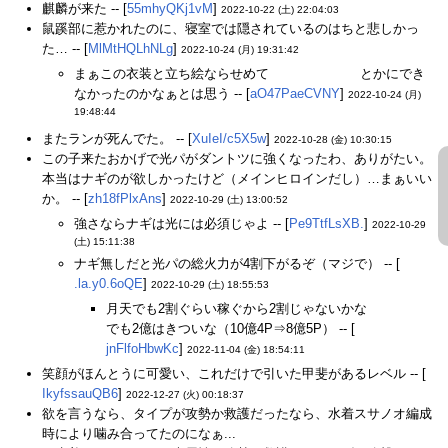
麒麟が来た -- [
55mhyQKj1vM
]
2022-10-22 (土) 22:04:03
鼠蹊部に惹かれたのに、寝室では隠されているのはちと悲しかっ
た… -- [
MlMtHQLhNLg
]
2022-10-24 (月) 19:31:42
まぁこの衣装と立ち絵ならせめて
真下からの構図
とかにでき
なかったのかなぁとは思う -- [
aO47PaeCVNY
]
2022-10-24 (月)
19:48:44
またランが死んでた。 -- [
XuIeI/c5X5w
]
2022-10-28 (金) 10:30:15
この子来たおかげで光パがダントツに強くなったわ、ありがたい。
本当はナギのが欲しかったけど（メインヒロインだし）…まぁいい
か。 -- [
zh18fPlxAns
]
2022-10-29 (土) 13:00:52
強さならナギは光には必須じゃよ -- [
Pe9TtfLsXB.
]
2022-10-29
(土) 15:11:38
ナギ無しだと光パの総火力が4割下がるぞ（マジで） -- [
.la.y0.6oQE
]
2022-10-29 (土) 18:55:53
月天でも2割ぐらい稼ぐから2割じゃないかな
でも2億はきついな（10億4P⇒8億5P） -- [
jnFlfoHbwKc
]
2022-11-04 (金) 18:54:11
笑顔がほんとうに可愛い、これだけで引いた甲斐があるレベル -- [
IkyfssauQB6
]
2022-12-27 (火) 00:18:37
欲を言うなら、タイプが攻勢か救護だったなら、水着スサノオ編成
時により噛み合ってたのになぁ...