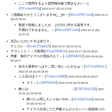
ここで質問するより質問掲示板で聞きなさい -- [
2DYxnwwHUIg
]
2022-10-17 (月) 22:12:54
ご指摘ありがとうございますm(_ _)m -- [
MAvuVWYJon6
]
2022-10-17
(月) 22:36:14
新規で投稿しましたが、上の方に対する返答です。
不慣れですみません。 -- [
MAvuVWYJon6
]
2022-10-17 (月)
22:37:16
完凸したのにナギは未だ０
ナニコレ -- [
Xza8.ESqaQA
]
2022-10-17 (月) 22:47:41
ラヴィット！ -- 川島明[
bProaD3bWOc
]
2022-10-17 (月) 22:49:23
声優 無印アイマスの雪歩の人？ -- [
.x18Pl04H42
]
2022-10-18 (火)
00:19:27
自分も最初やっぱそこ思い当たったかなぁ -- [
SZ7maN5mt/.
]
2022-10-18 (火) 04:18:54
二人目のほう？ -- [
T2wknrxO8MI
]
2022-10-20 (木) 01:43:27
そう -- [
.x18Pl04H42
]
2022-10-25 (火) 01:09:33
俺には
プリコネのアカリに聞こえる
-- [
B76P1AtjYQ6
]
2022-
10-22 (土) 23:30:58
調べたら同じ人じゃねーかw -- [
wCaXljZSse6
]
2022-10-
24 (月) 02:42:13
アイマス出演してた声優さんがエロシーン収録有りの