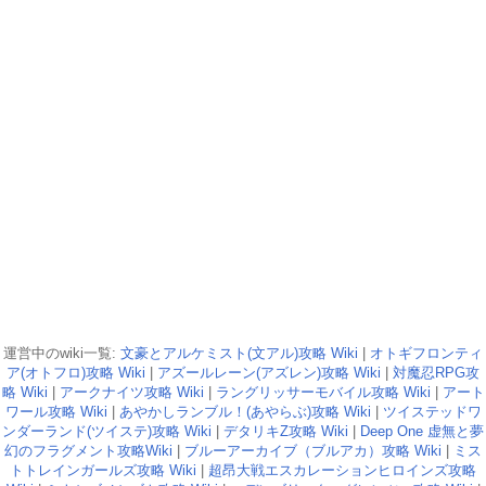
運営中のwiki一覧:
文豪とアルケミスト(文アル)攻略 Wiki
|
オトギフロンティ
ア(オトフロ)攻略 Wiki
|
アズールレーン(アズレン)攻略 Wiki
|
対魔忍RPG攻
略 Wiki
|
アークナイツ攻略 Wiki
|
ラングリッサーモバイル攻略 Wiki
|
アート
ワール攻略 Wiki
|
あやかしランブル！(あやらぶ)攻略 Wiki
|
ツイステッドワ
ンダーランド(ツイステ)攻略 Wiki
|
デタリキZ攻略 Wiki
|
Deep One 虚無と夢
幻のフラグメント攻略Wiki
|
ブルーアーカイブ（ブルアカ）攻略 Wiki
|
ミス
トトレインガールズ攻略 Wiki
|
超昂大戦エスカレーションヒロインズ攻略