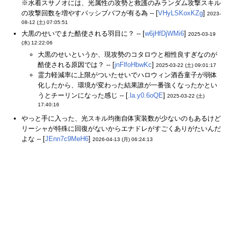
※水着スサノオには、光属性の攻勢と救護のみランダム攻撃スキル
の攻撃回数を増やすパッシブバフが有る為 -- [
VHyLSKoxKZg
]
2023-
08-12 (土) 07:05:51
大黒のせいでまた酷使される羽目に？ -- [
w6jHfDjWMi6
]
2025-03-19
(水) 12:22:06
大黒のせいというか、現攻勢のコタロウと相性良すぎなのが
酷使される原因では？ -- [
jnFlfoHbwKc
]
2025-03-22 (土) 09:01:17
霊力軽減率に上限がついたせいでハロウィン酒呑童子が弱体
化したから、環境が変わった結果誰が一番強くなったかとい
うとチーリンになった感じ -- [
.la.y0.6oQE
]
2025-03-22 (土)
17:40:16
やっと手に入った、光スキル均衡自体実装数が少ないのもあるけど
リーシャが特殊に回復がないからエナドレがすごくありがたいんだ
よな -- [
JEnn7c9MeH6
]
2026-04-13 (月) 06:24:13