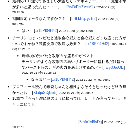
最初の１０連ですさまじい大当たり（ナギ＆チー）・・・最近不幸
が多いと思ったんだ・・・。 -- [
AyDtFjsZVsM
]
2022-10-19 (水)
20:13:39
期間限定キャラなんですか？？ -- [
bHLkEqzyzE2
]
2022-10-20 (木)
00:37:52
はい -- [
.x18Pl04H42
]
2022-10-20 (木) 02:42:01
チーリンにはレシピだと通攻会心威力と会心威力どっち盛った方が
いいですかね？装備次第で攻速も必要？ -- [
.x18Pl04H42
]
2022-10-21
(金) 16:21:02
現環境の光パだと攻撃力を盛るのがベスト
チーリンのような攻撃力の高いサポーターに盛れるだけ盛っ
てバースト時のナギの火力を底上げするのだ -- [
.la.y0.6oQE
]
2022-10-21 (金) 19:26:22
なるほど -- [
.x18Pl04H42
]
2022-10-22 (土) 01:26:40
プロフィール読んで布袋ちゃんと相性よさそうと思ったけど絡み無
かったね -- [
XLdjuSDjB5E
]
2022-10-21 (金) 23:20:07
15章で「もっと雑に物のように扱ってほしい」とか言ってたし、キ
ャラエピ
で
も
不幸成分補給しなきゃみたいな流れで、これは寝室は
幸福感じた分の埋め合わせにドMもビックリなくらいガッツリハー
ドなお仕置きっクス(オブラートに包んだ表現)だな？と期待したら
違って残ｎｹﾞﾌﾝ…ほっとしましたｗ
-- [
3mfo1vl9sDg
]
2022-10-22 (土)
18:12:16