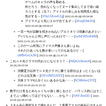
ゲームのキャラの声を勤める…
何だろう、売れなくなってヌード集出してまで追い縋
ろうとする（元？）アイドルの哀しみを垣間見た様な
気がする -- [
VHyLSKoxKZg
]
2022-10-28 (金) 05:54:08
アイマスより先にエロゲ出てるぞ -- [
1Kuq9Jbk3/o
]
2022-10-28 (金) 09:06:27
一言一句が誤解を招きかねないアルトネリコ現象のあざとい
ア○リちゃんと同じ声だったわけで･･･ -- [
vylhEWSoKMM
]
2022-11-01 (火) 22:46:13
このゲーム何気にアイマス声優さん多いよね。
それだけあっちも数が多いってのもあるけど -- [
uWBrGxLk26c
]
2022-11-04 (金) 11:47:15
これ☆４光クラマの代わりになりそう？ -- [
tNQ6Jz9menA
]
2022-10-
18 (火) 00:23:34
消費霊力以外で☆４光クラマに勝てる部分はまったくないほ
どの上位互換 -- [
tOFcDMSUVEE
]
2022-10-18 (火) 00:54:01
大体クラマ4人分ぐらいあるかなあ･･･ -- [
5CWk6re13YE
]
2022-10-18 (火) 01:21:23
数字だけ見るとめちゃくちゃ強く感じるけど、バランス的にはそこ
までぶっ壊れってほどでもない……かな？ -- [
/VAFJkeGEr.
]
2022-
10-18 (火) 06:47:06
スキル会心率何%まで盛れるんだ…？真華アスカの超会心ガチャが