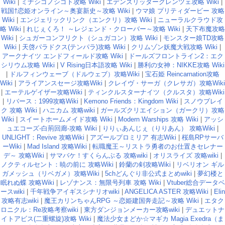
Wiki
|
ミナシゴノシゴト攻略 Wiki
|
エデンズリッターグレンツェ攻略 Wiki
|
戦国†恋姫オンライン～奥宴新史～攻略 Wiki
|
ウマ娘 プリティダービー 攻略
Wiki
|
エンジェリックリンク（エンクリ）攻略 Wiki
|
ニューラルクラウド攻
略 Wiki
|
れじぇくろ！ ～レジェンド・クローバー～攻略 Wiki
|
天下布魔攻略
Wiki
|
シュガーコンフリクト（シュガコン）攻略 Wiki
|
モンスター娘TD攻略
Wiki
|
天啓パラドクス(テンパラ)攻略 Wiki
|
クリムゾン妖魔大戦攻略 Wiki
|
アークナイツ エンドフィールド攻略 Wiki
|
ドールズフロントライン2：エク
シリウム攻略 Wiki
|
V Rising日本語攻略 Wiki
|
勝利の女神：NIKKE攻略 Wiki
|
ドルフィンウェーブ（ドルウェブ）攻略Wiki
|
宝石姫 Reincarnation攻略
Wiki
|
アライアンスセージ攻略Wiki
|
クレイヴ・サーガ（クレサガ）攻略Wiki
|
エーテルゲイザー攻略Wiki
|
ティンクルスターナイツ（クルスタ）攻略Wiki
|
リバース：1999攻略Wiki
|
Kemono Friends：Kingdom Wiki
|
スノウブレイ
ク 攻略 Wiki
|
ハニカム 攻略wiki
|
ガールズクリエイション（ガークリ）攻略
Wiki
|
スイートホームメイド攻略 Wiki
|
Modern Warships 攻略 Wiki
|
アッシ
ュエコーズ-白荊回廊-攻略 Wiki
|
りりぃあんじぇ（りりあん） 攻略Wiki
|
UNLIGHT：Revive 攻略Wiki
|
アズールプロミリア 有志Wiki
|
桜島RPサーバ
ーWiki
|
Mad Island 攻略Wiki
|
転職魔王～リストラ勇者のお仕置きセレナー
デ～ 攻略Wiki
|
サマバケ！すくらんぶる 攻略wiki
|
オリスライズ 攻略wiki
|
ノクティルセント：暁の前に 攻略Wiki
|
鈴蘭の剣攻略Wiki
|
リベリオン ギル
ガメッシュ（リベガメ）攻略Wiki
|
5chどんぐり非公式まとめwiki
|
夢幻楼と
眠れぬ蝶 攻略Wiki
|
レゾナンス：無限号列車 攻略 Wiki
|
Vtuber総合データベ
ースwiki
|
千年戦争アイギスシナリオwiki
|
ANGELICA ASTER 攻略Wiki
|
Elin
攻略有志wiki
|
魔王カリンちゃんRPG ～恋姫建国奔走記～攻略 Wiki
|
エタク
ロニクル：Re攻略考察wiki
|
東方ダンジョンメーカー攻略wiki
|
デュエットナ
イトアビス(二重螺旋)攻略 Wiki
|
魔法少女まどか☆マギカ Magia Exedra（ま