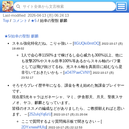
Last-modified: 2026-04-13 (月) 06:24:13
Top
/
コメント
/
★5
/
始幸の聖獣 麒麟
★5/始幸の聖獣 麒麟
スキル強化特化だね。こりゃ強い -- [
8GUQki0mtOQ
]
2022-10-17 (月)
19:49:02
1人で会心率1150%まで稼げるし会心威力も300%以上、他に
も攻撃20%やスキル倍率100%等あるからスキル軸のバフ量
としては飛び抜けてるね、光スキル軸を真面目に組むなら是
非引いておきたいかも -- [
aO47PaeCVNY
]
2022-10-17 (月)
23:52:17
そろそろプレイ歴半年になる、課金を考え始めた無課金プレイヤー
です。
現在星5光キャラはガネーシャ、マミ、伊舎那天、月天、聖夜スサ
ノオ、ヤコ、麒麟となっています。
皆様のオススメの編成などがありましたら、ご教授願えればと思い
ます。 -- [
252uIqYq6zU
]
2022-10-17 (月) 21:20:04
ここで質問するより質問掲示板で聞きなさい -- [
2DYxnwwHUIg
]
2022-10-17 (月) 22:12:53