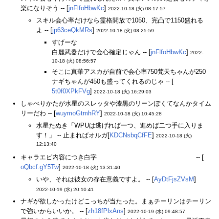
楽になりそう -- [
jnFlfoHbwKc
]
2022-10-18 (火) 08:17:57
スキル会心率だけなら霊格開放で1050、完凸で1150盛れる
よ -- [
jp63ceQkMRs
]
2022-10-18 (火) 08:25:59
すげーな
白麗武器だけで会心確定じゃん -- [
jnFlfoHbwKc
]
2022-
10-18 (火) 08:56:57
そこに真華アスカが自前で会心率750梵天ちゃんが250
ナギちゃんが450も盛ってくれるのじゃ -- [
5t0f0XPkFVg
]
2022-10-18 (火) 16:29:03
しゃべりかたが水星のスレッタや漆黒のリーンぽくてなんかタイム
リーだわ -- [
wuymoGtmhRY
]
2022-10-18 (火) 10:45:28
水星たぬき「WPUは逃げれば一つ、進めば二つ手に入りま
す！」 -- 止まればオルガ[
KDCNsbqCfFE
]
2022-10-18 (火)
12:13:40
キャラエピ内容につき白字
またランが死んでるじゃないか！
-- [
oQbcf.gY5Tw
]
2022-10-18 (火) 13:31:40
いや、それは彼女の存在意義ですよ。 -- [
AyDtFjsZVsM
]
2022-10-19 (水) 20:10:41
ナギが欲しかったけどこっちが当たった。まぁチーリンはチーリン
で強いからいいか。 -- [
zh18fPlxAns
]
2022-10-19 (水) 09:48:57