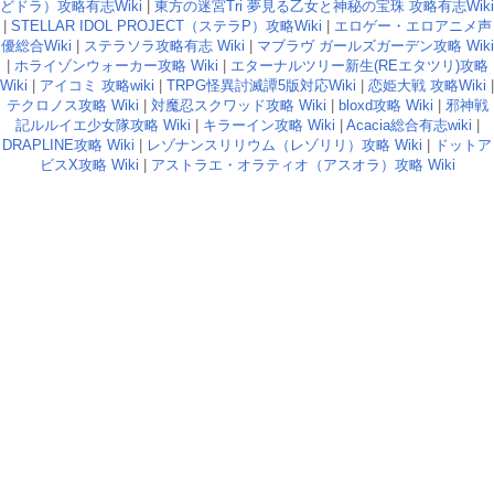
どドラ）攻略有志Wiki
|
東方の迷宮Tri 夢見る乙女と神秘の宝珠 攻略有志Wiki
|
STELLAR IDOL PROJECT（ステラP）攻略Wiki
|
エロゲー・エロアニメ声
優総合Wiki
|
ステラソラ攻略有志 Wiki
|
マブラヴ ガールズガーデン攻略 Wiki
|
ホライゾンウォーカー攻略 Wiki
|
エターナルツリー新生(REエタツリ)攻略
Wiki
|
アイコミ 攻略wiki
|
TRPG怪異討滅譚5版対応Wiki
|
恋姫大戦 攻略Wiki
|
テクロノス攻略 Wiki
|
対魔忍スクワッド攻略 Wiki
|
bloxd攻略 Wiki
|
邪神戦
記ルルイエ少女隊攻略 Wiki
|
キラーイン攻略 Wiki
|
Acacia総合有志wiki
|
DRAPLINE攻略 Wiki
|
レゾナンスリリウム（レゾリリ）攻略 Wiki
|
ドットア
ビスX攻略 Wiki
|
アストラエ・オラティオ（アスオラ）攻略 Wiki