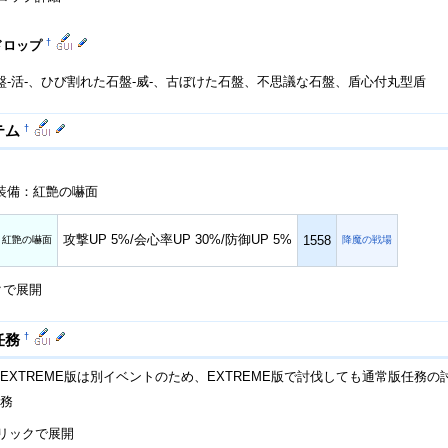
†
ドロップ
盤-活-、ひび割れた石盤-威-、古ぼけた石盤、不思議な石盤、盾心付丸型盾
†
テム
装備：紅艶の嚇面
攻撃UP 5%/会心率UP 30%/防御UP 5%
1558
紅艶の嚇面
降魔の戦場
クで展開
†
任務
EXTREME版は別イベントのため、EXTREME版で討伐しても通常版任務
務
リックで展開