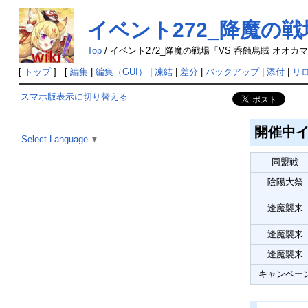
イベント272_降魔の戦
Top
/
イベント272_降魔の戦場「VS 呑蝕烏賊 オオカ
[
トップ
] [
編集
|
編集（GUI）
|
凍結
|
差分
|
バックアップ
|
添付
|
リ
スマホ版表示に切り替える
開催中
Select Language
▼
同盟戦
陰陽大祭
逢魔襲来
逢魔襲来
逢魔襲来
キャンペー