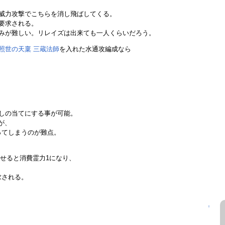
威力攻撃でこちらを消し飛ばしてくる。
要求される。
みが難しい。リレイズは出来ても一人くらいだろう。
/照世の天稟 三蔵法師
を入れた水通攻編成なら
がしの当てにする事が可能。
が、
ってしまうのが難点。
せると消費霊力1になり、
求される。
↑