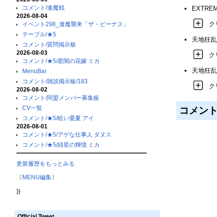
コメント/逢魔戦
EXTRE
2026-08-04
ク
イベント298_逢魔襲来「ザ・ビーナス」
テーブル/★5
天地狂乱
コメント/質問掲示板
2026-08-03
ク
コメント/★5/星闇の花嫁 ミカ
天地狂乱
MenuBar
コメント/雑談掲示板/183
ク
2026-08-02
コメント/同盟メンバー募集板
CV一覧
コメン
コメント/★5/眩い愛夏 アイ
2026-08-01
コメント/★5/アゲな仕事人 ダヌス
コメント/★5/緋星の輝憶 ミカ
更新履歴をもっとみる
〔
MENU編集
〕
}}
Official Tweet