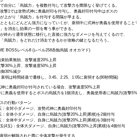
で自分に「烏賊力」を複数付与して攻撃力を際限なく挙げてくる。
攻撃1では攻勢式神に奥義封印を付与し、奥義封印付与中はボスの
が上がり「烏賊力」を付与する間隔が早まる。
とともにどんどん強力になっていくが、衰弱中に式神が奥義を使用すること
」を消去し効果の一部を奪う事ができる。
が終わり通常状態に移行した直後に強力なダメージを与えてくるので、
「烏賊力」をどれだけ消去できるかが攻略の鍵となるだろう。
EME BOSSレベル8 (レベル258呑蝕烏賊 オオカマド)
拘束効果無効、攻撃速度20%上昇
撃30%上昇、攻撃速度50%上昇
御30%減少
衰弱は時間経過で遷移し、3:45、2:25、1:05に衰弱する(80秒間隔)
式神に奥義封印が付与されている場合、攻撃速度50%上昇
に奥義を使用するとボスの烏賊力を1個消去し、奥義使用者に烏賊力(攻撃5%上昇
スの行動パターン
玉：全対小ダメージ、攻勢式神に奥義封印付与
玉：全体小ダメージ、自身に烏賊力(攻撃20%上昇|累積)を2個付与
玉：全体中ダメージ、自身に烏賊力(攻撃20%上昇|累積)を3個付与
玉(4玉)：全体大ダメージ、自身に烏賊力(攻撃20%上昇|累積)を4個付与
衰弱が解除された際に全体攻撃が発生する