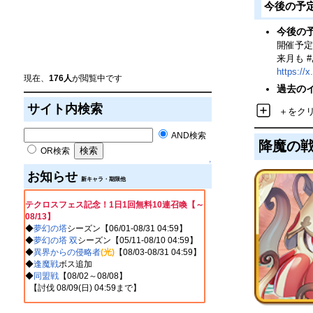
今後の予
今後の
開催予定
来月も 
https://
現在、
176人
が閲覧中です
過去の
サイト内検索
＋をク
AND検索
降魔の戦
OR検索
↑
お知らせ
新キャラ・期限他
テクロスフェス記念！1日1回無料10連召喚【～
08/13】
◆
夢幻の塔
シーズン【06/01-08/31 04:59】
◆
夢幻の塔 双
シーズン【05/11-08/10 04:59】
◆
異界からの侵略者
(光)
【08/03-08/31 04:59】
◆
逢魔戦
ボス追加
◆
同盟戦
【08/02～08/08】
【討伐 08/09(
日
) 04:59まで】