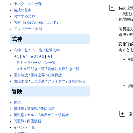
小ネタ・小ワザ集
特殊攻
編成の基本
「烏賊
おすすめ式神
衰弱解
考察（戦闘の仕様について）
消費霊
アップデート履歴
↑
編成や
式神
変化球
両方と
式神一覧
/
CV一覧
/
登場人物
★5
|
★4
|
★3
|
★2
|
★1
初
├
各キャラバージョン一覧
└
スキル逆引き一覧
/
装備効果逆引き一覧
霊力解放
/
霊格上昇
/
心意界放
陰陽強化
/
五芒霊装
/
アラミタマ
/
真華の契り
消
↑
冒険
物語
修練場
/
逢魔戦
/
夢幻の塔
衰
魔戦場
/
カルマ
/
異界からの侵略者
同盟戦
/
同盟演習
イベント一覧