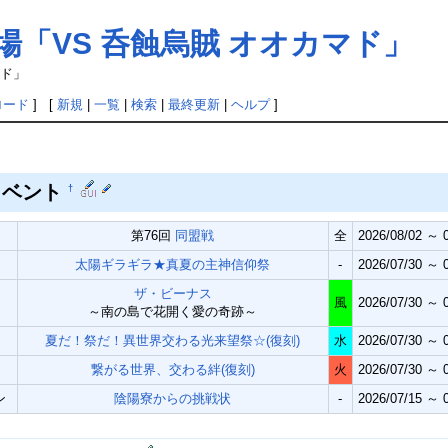
場「VS 呑蝕烏賊 オオカマド」
マド」
ロード
] [
新規
|
一覧
|
検索
|
最終更新
|
ヘルプ
]
イベント
†
第76回
同盟戦
全
2026/08/02 ～ 0
太陽ギラギラ★真夏の主神信仰祭
-
2026/07/30 ～ 0
ザ・ビーナス
風
2026/07/30 ～ 0
～南の島で花開く愛の奇跡～
夏だ！祭だ！異世界交わる光来望祭☆(復刻)
水
2026/07/30 ～ 0
繋がる世界、交わる絆(復刻)
火
2026/07/30 ～ 0
ン
陰陽寮からの挑戦状
-
2026/07/15 ～ 0