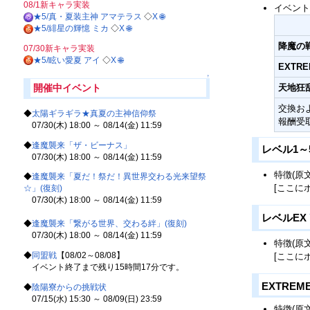
08/1新キャラ実装
イベント
★5/真・夏装主神 アマテラス
◇
X
🌐
★5/緋星の輝憶 ミカ
◇
X
🌐
降魔の
07/30新キャラ実装
★5/眩い愛夏 アイ
◇
X
🌐
EXTRE
↑
開催中イベント
天地狂
交換お
◆
太陽ギラギラ★真夏の主神信仰祭
報酬受
07/30(木) 18:00 ～ 08/14(金) 11:59
◆
逢魔襲来「ザ・ビーナス」
レベル1～
07/30(木) 18:00 ～ 08/14(金) 11:59
特徴(原文
◆
逢魔襲来「夏だ！祭だ！異世界交わる光来望祭
[ここに
☆」(復刻)
07/30(木) 18:00 ～ 08/14(金) 11:59
レベルEX
◆
逢魔襲来「繋がる世界、交わる絆」(復刻)
07/30(木) 18:00 ～ 08/14(金) 11:59
特徴(原文
◆
同盟戦
【08/02～08/08】
[ここに
イベント終了まで残り15時間17分です。
EXTREM
◆
陰陽寮からの挑戦状
07/15(水) 15:30 ～ 08/09(日) 23:59
特徴(原文