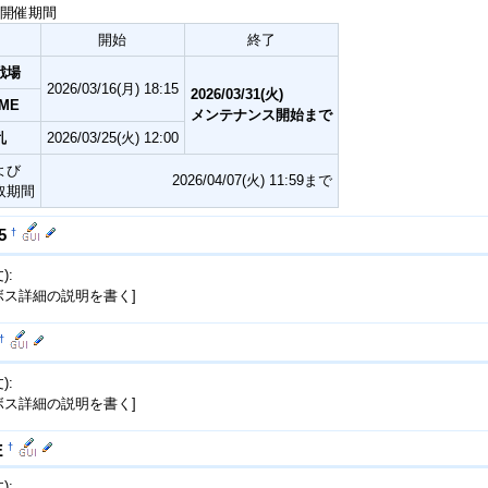
開催期間
開始
終了
戦場
2026/03/16(月) 18:15
2026/03/31(火)
ME
メンテナンス開始まで
乱
2026/03/25(火) 12:00
よび
2026/04/07(火) 11:59まで
取期間
†
5
):
ボス詳細の説明を書く]
†
):
ボス詳細の説明を書く]
†
E
):