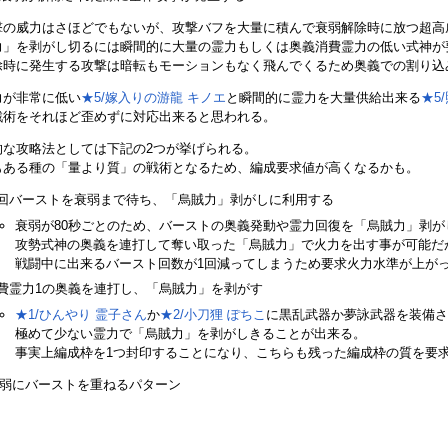
撃の威力はさほどでもないが、攻撃バフを大量に積んで衰弱解除時に放つ超高
力」を剥がし切るには瞬間的に大量の霊力もしくは奥義消費霊力の低い式神が
除時に発生する攻撃は暗転もモーションもなく飛んでくるため奥義での割り込
力が非常に低い
★5/嫁入りの游龍 キノエ
と瞬間的に霊力を大量供給出来る
★5
戦術をそれほど歪めずに対応出来ると思われる。
的な攻略法としては下記の2つが挙げられる。
もある種の「量より質」の戦術となるため、編成要求値が高くなるかも。
回バーストを衰弱まで待ち、「烏賊力」剥がしに利用する
衰弱が80秒ごとのため、バーストの奥義発動や霊力回復を「烏賊力」剥
攻勢式神の奥義を連打して奪い取った「烏賊力」で火力を出す事が可能だ
戦闘中に出来るバースト回数が1回減ってしまうため要求火力水準が上が
費霊力1の奥義を連打し、「烏賊力」を剥がす
★1/ひんやり 霊子さん
か
★2/小刀狸 ぽちこ
に黒乱武器か夢詠武器を装備さ
極めて少ない霊力で「烏賊力」を剥がしきることが出来る。
事実上編成枠を1つ封印することになり、こちらも残った編成枠の質を要
弱にバーストを重ねるパターン