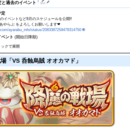
†
定と過去のイベント
予定
のイベントなど8月のスケジュールを公開‼
#あやらぶ をよろしくお願いします❤
x.com/ayarabu_info/status/2083387259479314750
🌐
イベント
(開始日降順)
リックで展開
場「VS 呑蝕烏賊 オオカマド」