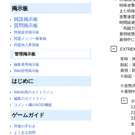
↑
特殊攻撃
掲示板
また特殊
攻撃速度
雑談掲示板
時間経過
質問掲示板
「烏賊力
情報提供掲示板
衰弱状態
同盟メンバー募集板
衰弱中に
同盟加入希望板
EXTR
↑
管理掲示板
常時：
編集者用掲示板
励起：攻
衰弱：防
Wiki管理掲示板
↑
※励起・
はじめに
※攻勢
※衰弱中
Wiki利用のガイドライン
編集のガイドライン
ボ
コメント欄のNGID機能
1
↑
2
ゲームガイド
3
全
序盤の手引き
よくある質問
※