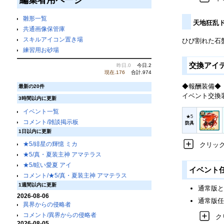
雛形一覧
天地狂乱
共通画像保管庫
スキルアイコン置き場
ひび割れた石
練習用お砂場
交換アイ
昨日.0
今日.2
現在.176
合計.974
◆報酬装備◆
最新の20件
イベント交換
3時間以内に更新
イベント一覧
e06r05058
★5
コメント/雑談掲示板
防具
1日以内に更新
★5/緋星の輝憶 ミカ
クリッ
★5/真・夏装主神 アマテラス
★5/眩い愛夏 アイ
イベント
コメント/★5/真・夏装主神 アマテラス
1週間以内に更新
通常版と
2026-08-06
通常版任
異界からの侵略者
コメント/異界からの侵略者
ク
2026-08-05