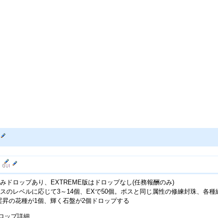
みドロップあり、EXTREME版はドロップなし(任務報酬のみ)
スのレベルに応じて3～14個、EXで50個。ボスと同じ属性の修練封珠、各
霊昇の花種が1個、輝く石盤が2個ドロップする
ロップ詳細