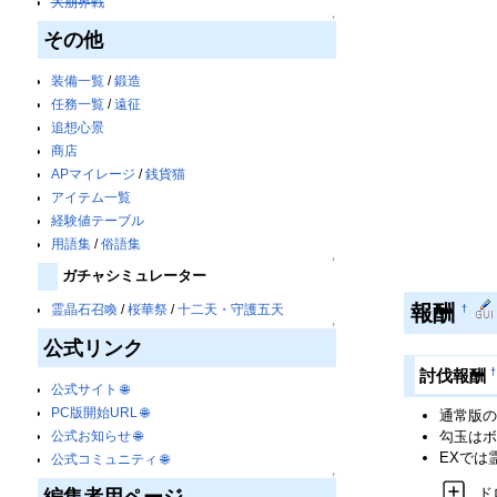
大崩界戦
↑
その他
装備一覧
/
鍛造
任務一覧
/
遠征
追想心景
商店
APマイレージ
/
銭貨猫
アイテム一覧
経験値テーブル
用語集
/
俗語集
↑
ガチャシミュレーター
報酬
霊晶石召喚
/
桜華祭
/
十二天・守護五天
†
↑
公式リンク
†
討伐報酬
公式サイト
🌐
PC版開始URL
🌐
通常版の
公式お知らせ
🌐
勾玉はボ
EXでは
公式コミュニティ
🌐
↑
ド
編集者用ページ