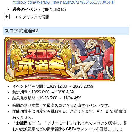
https://x.com/ayarabu_info/status/2071793345517773034
🌐
過去のイベント
(開始日降順)
＋をクリックで展開
†
スコア武道会42
イベント開催期間：10/19 12:00 ～ 10/25 23:59
集計期間：10/26 0:00 ～ 10/28 4:59
結果発表期間：10/28 5:00 ～ 11/04 4:59
時間の限り攻撃して最高スコアを叩き出すイベントです。
開催期間中は何度でも挑戦することができます。AP・BPの消費は
ありません。
「
お題目モード
」「
フリーモード
」それぞれでスコアを獲得し、誉
れの妖狐記章などの豪華報酬をGET&ランクインを目指しましょ