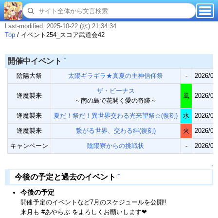
Last-modified: 2025-10-22 (水) 21:34:34
Top
/
イベント254_スコア武道会42
†
開催中イベント
陰陽大祭
太陽ギラギラ★真夏の主神信仰祭
-
2026/07
ザ・ビーナス
逢魔襲来
風
2026/07
～南の島で花開く愛の奇跡～
逢魔襲来
夏だ！祭だ！異世界交わる光来望祭☆(復刻)
水
2026/07
逢魔襲来
繋がる世界、交わる絆(復刻)
火
2026/07
キャンペーン
陰陽寮からの挑戦状
-
2026/07
↑
†
今後の予定と過去のイベント
今後の予定
開催予定のイベントなど7月のスケジュールを公開‼
来月も #あやらぶ をよろしくお願いします❤