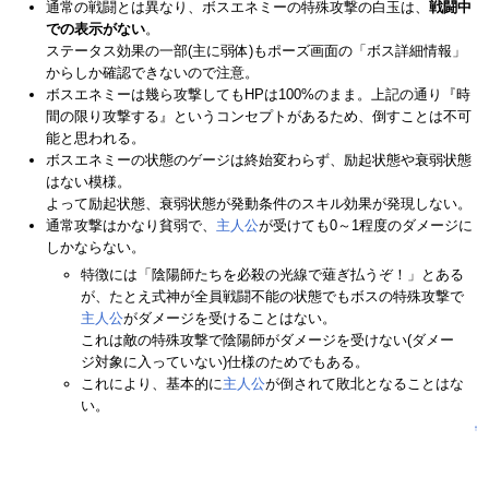
通常の戦闘とは異なり、ボスエネミーの特殊攻撃の白玉は、
戦闘中
での表示がない
。
ステータス効果の一部(主に弱体)もポーズ画面の「ボス詳細情報」
からしか確認できないので注意。
ボスエネミーは幾ら攻撃してもHPは100%のまま。上記の通り『時
間の限り攻撃する』というコンセプトがあるため、倒すことは不可
能と思われる。
ボスエネミーの状態のゲージは終始変わらず、励起状態や衰弱状態
はない模様。
よって励起状態、衰弱状態が発動条件のスキル効果が発現しない。
通常攻撃はかなり貧弱で、
主人公
が受けても0～1程度のダメージに
しかならない。
特徴には「陰陽師たちを必殺の光線で薙ぎ払うぞ！」とある
が、たとえ式神が全員戦闘不能の状態でもボスの特殊攻撃で
主人公
がダメージを受けることはない。
これは敵の特殊攻撃で陰陽師がダメージを受けない(ダメー
ジ対象に入っていない)仕様のためでもある。
これにより、基本的に
主人公
が倒されて敗北となることはな
い。
↑