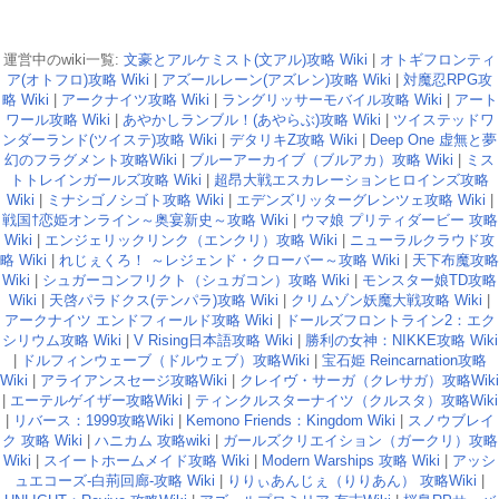
運営中のwiki一覧:
文豪とアルケミスト(文アル)攻略 Wiki
|
オトギフロンティ
ア(オトフロ)攻略 Wiki
|
アズールレーン(アズレン)攻略 Wiki
|
対魔忍RPG攻
略 Wiki
|
アークナイツ攻略 Wiki
|
ラングリッサーモバイル攻略 Wiki
|
アート
ワール攻略 Wiki
|
あやかしランブル！(あやらぶ)攻略 Wiki
|
ツイステッドワ
ンダーランド(ツイステ)攻略 Wiki
|
デタリキZ攻略 Wiki
|
Deep One 虚無と夢
幻のフラグメント攻略Wiki
|
ブルーアーカイブ（ブルアカ）攻略 Wiki
|
ミス
トトレインガールズ攻略 Wiki
|
超昂大戦エスカレーションヒロインズ攻略
Wiki
|
ミナシゴノシゴト攻略 Wiki
|
エデンズリッターグレンツェ攻略 Wiki
|
戦国†恋姫オンライン～奥宴新史～攻略 Wiki
|
ウマ娘 プリティダービー 攻略
Wiki
|
エンジェリックリンク（エンクリ）攻略 Wiki
|
ニューラルクラウド攻
略 Wiki
|
れじぇくろ！ ～レジェンド・クローバー～攻略 Wiki
|
天下布魔攻略
Wiki
|
シュガーコンフリクト（シュガコン）攻略 Wiki
|
モンスター娘TD攻略
Wiki
|
天啓パラドクス(テンパラ)攻略 Wiki
|
クリムゾン妖魔大戦攻略 Wiki
|
アークナイツ エンドフィールド攻略 Wiki
|
ドールズフロントライン2：エク
シリウム攻略 Wiki
|
V Rising日本語攻略 Wiki
|
勝利の女神：NIKKE攻略 Wiki
|
ドルフィンウェーブ（ドルウェブ）攻略Wiki
|
宝石姫 Reincarnation攻略
Wiki
|
アライアンスセージ攻略Wiki
|
クレイヴ・サーガ（クレサガ）攻略Wiki
|
エーテルゲイザー攻略Wiki
|
ティンクルスターナイツ（クルスタ）攻略Wiki
|
リバース：1999攻略Wiki
|
Kemono Friends：Kingdom Wiki
|
スノウブレイ
ク 攻略 Wiki
|
ハニカム 攻略wiki
|
ガールズクリエイション（ガークリ）攻略
Wiki
|
スイートホームメイド攻略 Wiki
|
Modern Warships 攻略 Wiki
|
アッシ
ュエコーズ-白荊回廊-攻略 Wiki
|
りりぃあんじぇ（りりあん） 攻略Wiki
|