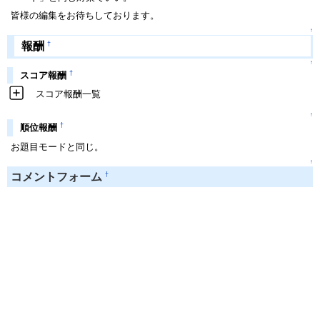
皆様の編集をお待ちしております。
↑
†
報酬
↑
†
スコア報酬
スコア報酬一覧
↑
†
順位報酬
お題目モードと同じ。
↑
†
コメントフォーム