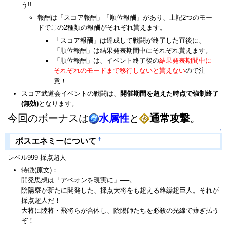
う!!
報酬は「スコア報酬」「順位報酬」があり、上記2つのモー
ドでこの2種類の報酬がそれぞれ貰えます。
「スコア報酬」は達成して戦闘が終了した直後に、
「順位報酬」は結果発表期間中にそれぞれ貰えます。
「順位報酬」は、イベント終了後の
結果発表期間中に
それぞれのモードまで移行しないと貰えない
ので注
意！
スコア武道会イベントの戦闘は、
開催期間を超えた時点で強制終了
(無効)
となります。
今回のボーナスは
水属性
と
通常攻撃
。
↑
†
ボスエネミーについて
レベル999 採点超人
特徴(原文)：
開発思想は「アベオンを現実に」──。
陰陽寮が新たに開発した、採点大将をも超える絡繰超巨人。それが
採点超人だ！
大将に陸将・飛将らが合体し、陰陽師たちを必殺の光線で薙ぎ払う
ぞ！