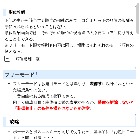
↑
†
順位報酬
下記の中から該当する順位の報酬のみで、自分よりも下の順位の報酬も
手に入れられるということはない。
順位報酬画面では、それぞれの順位の現地点での必要スコアに切り替え
ることもできる。
※フリーモード順位報酬も内容は同じ。報酬はそれぞれのモード順位の
物となる。
順位報酬一覧
↑
†
フリーモード
フリーモードはお題目モードとは異なり、
装備禁止
以外これといっ
た編成条件はない。
一番自信のある編成で挑戦できる。
同じく編成画面で装備欄に鎖の表示があるが、
装備を解除しないと
「装備禁止」の条件を満たさないため注意
。
↑
†
攻略
ボーナスとボスエネミーが同じであるため、基本的に「お題目モー
ド」と同じ対策でいい。