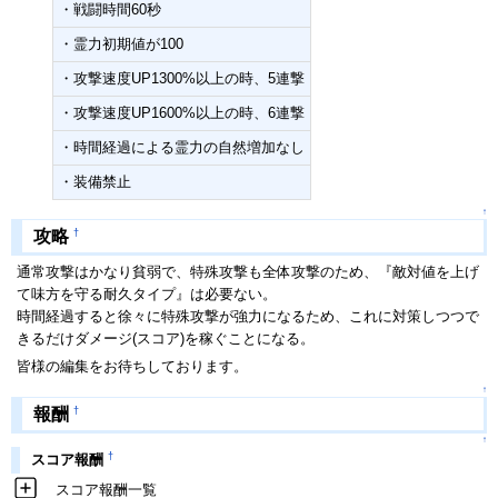
・戦闘時間60秒
・霊力初期値が100
・攻撃速度UP1300%以上の時、5連撃
・攻撃速度UP1600%以上の時、6連撃
・時間経過による霊力の自然増加なし
・装備禁止
↑
†
攻略
通常攻撃はかなり貧弱で、特殊攻撃も全体攻撃のため、『敵対値を上げ
て味方を守る耐久タイプ』は必要ない。
時間経過すると徐々に特殊攻撃が強力になるため、これに対策しつつで
きるだけダメージ(スコア)を稼ぐことになる。
皆様の編集をお待ちしております。
↑
†
報酬
↑
†
スコア報酬
スコア報酬一覧