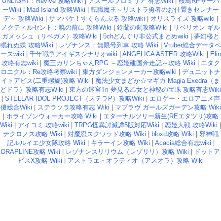
UNLIGHT：Revive 攻略Wiki
|
アズールプロミリア 有志Wiki
|
桜島RPサーバ
ーWiki
|
Mad Island 攻略Wiki
|
転職魔王～リストラ勇者のお仕置きセレナー
デ～ 攻略Wiki
|
サマバケ！すくらんぶる 攻略wiki
|
オリスライズ 攻略wiki
|
ノクティルセント：暁の前に 攻略Wiki
|
鈴蘭の剣攻略Wiki
|
リベリオン ギル
ガメッシュ（リベガメ）攻略Wiki
|
5chどんぐり非公式まとめwiki
|
夢幻楼と
眠れぬ蝶 攻略Wiki
|
レゾナンス：無限号列車 攻略 Wiki
|
Vtuber総合データベ
ースwiki
|
千年戦争アイギスシナリオwiki
|
ANGELICA ASTER 攻略Wiki
|
Elin
攻略有志wiki
|
魔王カリンちゃんRPG ～恋姫建国奔走記～攻略 Wiki
|
エタク
ロニクル：Re攻略考察wiki
|
東方ダンジョンメーカー攻略wiki
|
デュエットナ
イトアビス(二重螺旋)攻略 Wiki
|
魔法少女まどか☆マギカ Magia Exedra（ま
どドラ）攻略有志Wiki
|
東方の迷宮Tri 夢見る乙女と神秘の宝珠 攻略有志Wiki
|
STELLAR IDOL PROJECT（ステラP）攻略Wiki
|
エロゲー・エロアニメ声
優総合Wiki
|
ステラソラ攻略有志 Wiki
|
マブラヴ ガールズガーデン攻略 Wiki
|
ホライゾンウォーカー攻略 Wiki
|
エターナルツリー新生(REエタツリ)攻略
Wiki
|
アイコミ 攻略wiki
|
TRPG怪異討滅譚5版対応Wiki
|
恋姫大戦 攻略Wiki
|
テクロノス攻略 Wiki
|
対魔忍スクワッド攻略 Wiki
|
bloxd攻略 Wiki
|
邪神戦
記ルルイエ少女隊攻略 Wiki
|
キラーイン攻略 Wiki
|
Acacia総合有志wiki
|
DRAPLINE攻略 Wiki
|
レゾナンスリリウム（レゾリリ）攻略 Wiki
|
ドットア
ビスX攻略 Wiki
|
アストラエ・オラティオ（アスオラ）攻略 Wiki