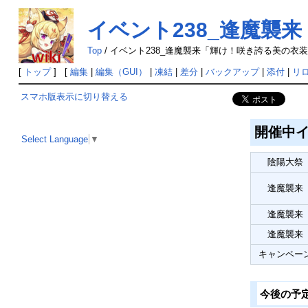
イベント238_逢魔襲
Top
/
イベント238_逢魔襲来「輝け！咲き誇る美の衣
[
トップ
] [
編集
|
編集（GUI）
|
凍結
|
差分
|
バックアップ
|
添付
|
リ
スマホ版表示に切り替える
開催中
Select Language
▼
陰陽大祭
逢魔襲来
逢魔襲来
逢魔襲来
キャンペー
今後の予