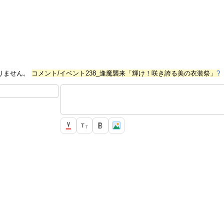
りません。
コメント/イベント238_逢魔襲来「輝け！咲き誇る美の衣装祭」
?
T
T