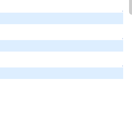
↑
↑
↑