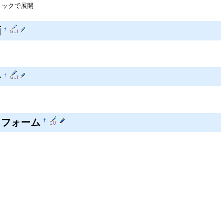
リックで展開
画
†
料
†
トフォーム
†