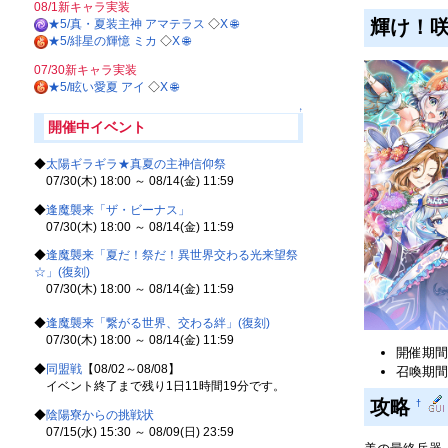
08/1新キャラ実装
輝け！咲
★5/真・夏装主神 アマテラス
◇
X
🌐
★5/緋星の輝憶 ミカ
◇
X
🌐
07/30新キャラ実装
★5/眩い愛夏 アイ
◇
X
🌐
↑
開催中イベント
◆
太陽ギラギラ★真夏の主神信仰祭
07/30(木) 18:00 ～ 08/14(金) 11:59
◆
逢魔襲来「ザ・ビーナス」
07/30(木) 18:00 ～ 08/14(金) 11:59
◆
逢魔襲来「夏だ！祭だ！異世界交わる光来望祭
☆」(復刻)
07/30(木) 18:00 ～ 08/14(金) 11:59
◆
逢魔襲来「繋がる世界、交わる絆」(復刻)
07/30(木) 18:00 ～ 08/14(金) 11:59
開催期間 05
◆
同盟戦
【08/02～08/08】
召喚期間 0
イベント終了まで残り1日11時間19分です。
攻略
†
◆
陰陽寮からの挑戦状
07/15(水) 15:30 ～ 08/09(日) 23:59