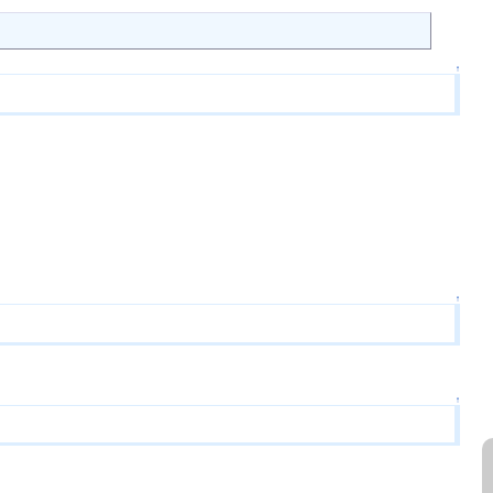
↑
↑
↑