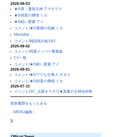
2026-08-03
★5/真・夏装主神 アマテラス
★5/緋星の輝憶 ミカ
★5/眩い愛夏 アイ
コメント/★5/星闇の花嫁 ミカ
MenuBar
コメント/雑談掲示板/183
2026-08-02
コメント/同盟メンバー募集板
CV一覧
コメント/★5/眩い愛夏 アイ
2026-08-01
コメント/★5/アゲな仕事人 ダヌス
コメント/★5/緋星の輝憶 ミカ
2026-07-31
イベント297_太陽ギラギラ★真夏の主神信仰祭
更新履歴をもっとみる
〔
MENU編集
〕
}}
Official Tweet