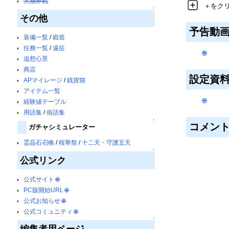
大崩界戦
＋をク
↑
その他
予告動
装備一覧
/
鍛造
任務一覧
/
遠征
🌐
追想心景
商店
設定資
APマイレージ
/
銭貨猫
アイテム一覧
🌐
経験値テーブル
用語集
/
俗語集
↑
コメン
ガチャシミュレーター
霊晶石召喚
/
桜華祭
/
十二天・守護五天
↑
公式リンク
公式サイト
🌐
PC版開始URL
🌐
公式お知らせ
🌐
公式コミュニティ
🌐
↑
編集者用ページ