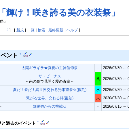
来「輝け！咲き誇る美の衣装祭」
装祭」
ロード
] [
新規
|
一覧
|
検索
|
最終更新
|
ヘルプ
]
イベント
†
太陽ギラギラ★真夏の主神信仰祭
-
2026/07/30 ～ 0
ザ・ビーナス
風
2026/07/30 ～ 0
～南の島で花開く愛の奇跡～
夏だ！祭だ！異世界交わる光来望祭☆(復刻)
水
2026/07/30 ～ 0
繋がる世界、交わる絆(復刻)
火
2026/07/30 ～ 0
ン
陰陽寮からの挑戦状
-
2026/07/15 ～ 0
†
定と過去のイベント