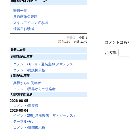
雛形一覧
共通画像保管庫
スキルアイコン置き場
練習用お砂場
昨日.2
今日.1
コメントはあ
現在.119
合計.1140
最新の20件
お名前:
1時間以内に更新
コメント/★5/真・夏装主神 アマテラス
コメント/雑談掲示板
1日以内に更新
異界からの侵略者
コメント/異界からの侵略者
1週間以内に更新
2026-08-05
コメント/逢魔戦
2026-08-04
イベント298_逢魔襲来「ザ・ビーナス」
テーブル/★5
コメント/質問掲示板