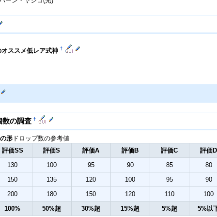
バーン・ヤシコ(光)
†
のオススメ低レア式神
†
個数の調査
の形
ドロップ数の参考値
評価SS
評価S
評価A
評価B
評価C
評価
130
100
95
90
85
80
150
135
120
100
95
90
200
180
150
120
110
100
100%
50%超
30%超
15%超
5%超
5%以