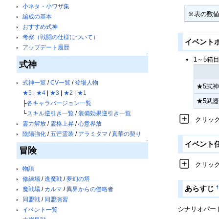
小ネタ・小ワザ集
※表の数
編成の基本
おすすめ式神
考察（戦闘の仕様について）
イベント
アップデート履歴
↑
1～5箱
式神
式神一覧
/
CV一覧
/
登場人物
★5式神
★5
|
★4
|
★3
|
★2
|
★1
★5武器
├
各キャラバージョン一覧
└
スキル逆引き一覧
/
装備効果逆引き一覧
クリッ
霊力解放
/
霊格上昇
/
心意界放
陰陽強化
/
五芒霊装
/
アラミタマ
/
真華の契り
↑
イベント
冒険
クリッ
物語
修練場
/
逢魔戦
/
夢幻の塔
†
あらすじ
魔戦場
/
カルマ
/
異界からの侵略者
同盟戦
/
同盟演習
シナリオパー
イベント一覧