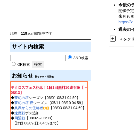
今後の
開催予定
来月も 
https://
過去の
現在、
119人
が閲覧中です
＋をク
サイト内検索
AND検索
OR検索
↑
お知らせ
新キャラ・期限他
テクロスフェス記念！1日1回無料10連召喚【～
08/13】
◆
夢幻の塔
シーズン【06/01-08/31 04:59】
◆
夢幻の塔 双
シーズン【05/11-08/10 04:59】
◆
異界からの侵略者
(光)
【08/03-08/31 04:59】
◆
逢魔戦
ボス追加
◆
同盟戦
【08/02～08/08】
【討伐 08/09(
日
) 04:59まで】