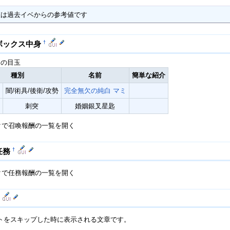
値は過去イベからの参考値です
†
ボックス中身
目の目玉
種別
名前
簡単な紹介
闇/術具/後衛/攻勢
完全無欠の純白 マミ
刺突
婚姻銀叉星匙
クで召喚報酬の一覧を開く
†
任務
クで任務報酬の一覧を開く
トをスキップした時に表示される文章です。