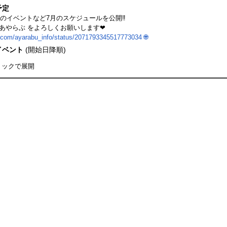
予定
のイベントなど7月のスケジュールを公開‼
#あやらぶ をよろしくお願いします❤
x.com/ayarabu_info/status/2071793345517773034
🌐
イベント
(開始日降順)
リックで展開