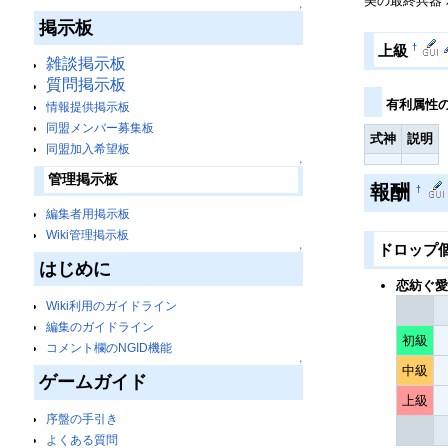
美の最終兵器 
↑
掲示板
†
上級
雑談掲示板
質問掲示板
有利属性
情報提供掲示板
同盟メンバー募集板
式神
説明
同盟加入希望板
↑
管理掲示板
報酬
†
編集者用掲示板
Wiki管理掲示板
ドロップ
↑
はじめに
恋紡ぐ愛
Wiki利用のガイドライン
編集のガイドライン
初級
コメント欄のNGID機能
↑
中級
ゲームガイド
上級
序盤の手引き
よくある質問