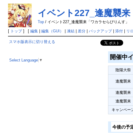
イベント227_逢魔襲
Top
/
イベント227_逢魔襲来「ワカラセらびりんす」
[
トップ
] [
編集
|
編集（GUI）
|
凍結
|
差分
|
バックアップ
|
添付
|
リ
スマホ版表示に切り替える
開催中
Select Language
▼
陰陽大祭
逢魔襲来
逢魔襲来
逢魔襲来
キャンペー
今後の予