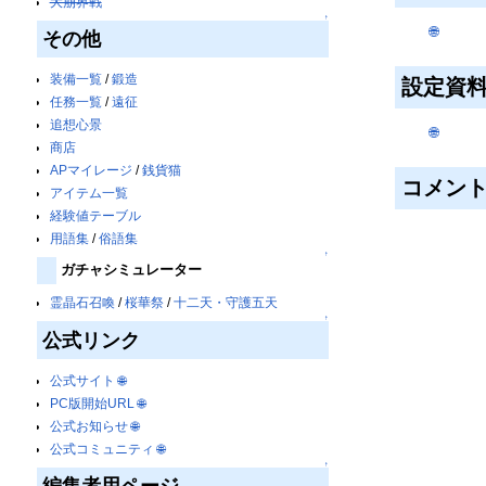
大崩界戦
↑
🌐
その他
装備一覧
/
鍛造
設定資
任務一覧
/
遠征
追想心景
🌐
商店
APマイレージ
/
銭貨猫
コメン
アイテム一覧
経験値テーブル
用語集
/
俗語集
↑
ガチャシミュレーター
霊晶石召喚
/
桜華祭
/
十二天・守護五天
↑
公式リンク
公式サイト
🌐
PC版開始URL
🌐
公式お知らせ
🌐
公式コミュニティ
🌐
↑
編集者用ページ