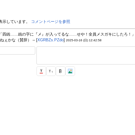
を表示しています。
コメントページを参照
「四凶……凶の字に『メ』が入ってるな……せや！全員メスガキにしたろ！
ぇかな（賛辞） -- [
XGRBZs.PZdo
]
2025-03-16 (日) 12:42:58
T
T