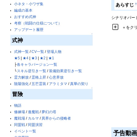
小ネタ・小ワザ集
†
あらすじ
編成の基本
おすすめ式神
シナリオパー
考察（戦闘の仕様について）
＋をク
アップデート履歴
↑
式神
式神一覧
/
CV一覧
/
登場人物
★5
|
★4
|
★3
|
★2
|
★1
├
各キャラバージョン一覧
└
スキル逆引き一覧
/
装備効果逆引き一覧
霊力解放
/
霊格上昇
/
心意界放
陰陽強化
/
五芒霊装
/
アラミタマ
/
真華の契り
↑
冒険
物語
修練場
/
逢魔戦
/
夢幻の塔
魔戦場
/
カルマ
/
異界からの侵略者
同盟戦
/
同盟演習
イベント一覧
予告動