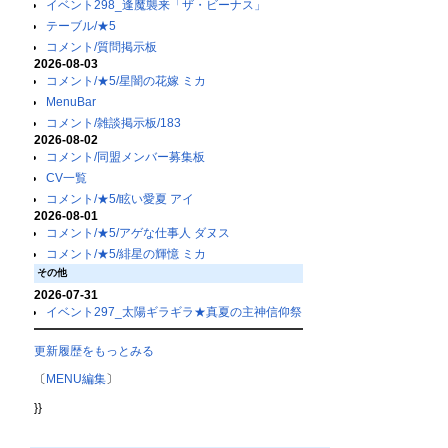
イベント298_逢魔襲来「ザ・ビーナス」
テーブル/★5
コメント/質問掲示板
2026-08-03
コメント/★5/星闇の花嫁 ミカ
MenuBar
コメント/雑談掲示板/183
2026-08-02
コメント/同盟メンバー募集板
CV一覧
コメント/★5/眩い愛夏 アイ
2026-08-01
コメント/★5/アゲな仕事人 ダヌス
コメント/★5/緋星の輝憶 ミカ
その他
2026-07-31
イベント297_太陽ギラギラ★真夏の主神信仰祭
更新履歴をもっとみる
〔
MENU編集
〕
}}