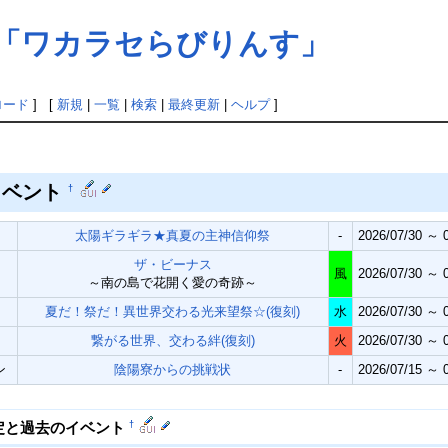
来「ワカラセらびりんす」
ロード
] [
新規
|
一覧
|
検索
|
最終更新
|
ヘルプ
]
イベント
†
太陽ギラギラ★真夏の主神信仰祭
-
2026/07/30 ～ 0
ザ・ビーナス
風
2026/07/30 ～ 0
～南の島で花開く愛の奇跡～
夏だ！祭だ！異世界交わる光来望祭☆(復刻)
水
2026/07/30 ～ 0
繋がる世界、交わる絆(復刻)
火
2026/07/30 ～ 0
ン
陰陽寮からの挑戦状
-
2026/07/15 ～ 0
†
定と過去のイベント