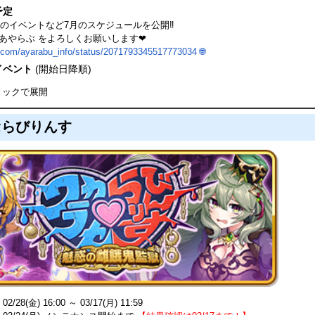
予定
のイベントなど7月のスケジュールを公開‼
#あやらぶ をよろしくお願いします❤
x.com/ayarabu_info/status/2071793345517773034
🌐
イベント
(開始日降順)
リックで展開
セらびりんす
/28(金) 16:00 ～ 03/17(月) 11:59