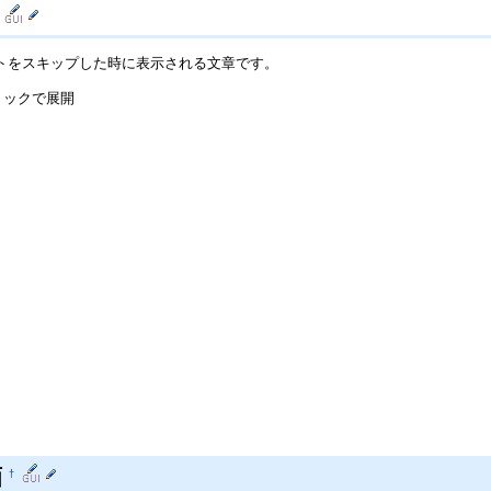
トをスキップした時に表示される文章です。
リックで展開
画
†