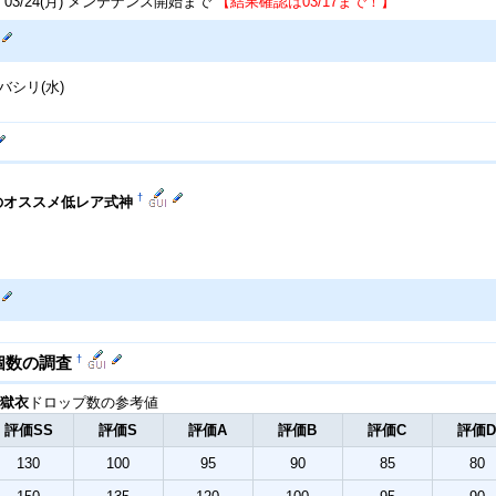
03/24(月) メンテナンス開始まで
【結果確認は03/17まで！】
バシリ(水)
†
のオススメ低レア式神
†
個数の調査
獄衣
ドロップ数の参考値
評価SS
評価S
評価A
評価B
評価C
評価
130
100
95
90
85
80