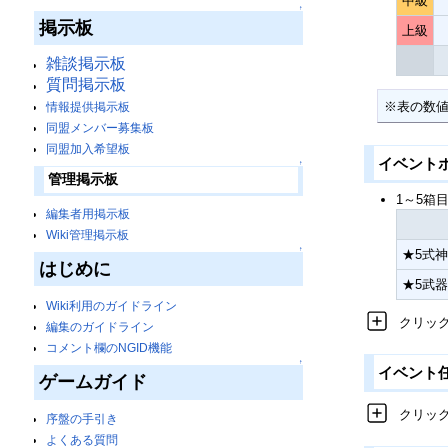
中級
↑
掲示板
上級
雑談掲示板
質問掲示板
※表の数
情報提供掲示板
同盟メンバー募集板
同盟加入希望板
イベント
↑
管理掲示板
1～5箱
編集者用掲示板
Wiki管理掲示板
↑
★5式神
はじめに
★5武器
Wiki利用のガイドライン
クリッ
編集のガイドライン
コメント欄のNGID機能
↑
イベント
ゲームガイド
クリッ
序盤の手引き
よくある質問