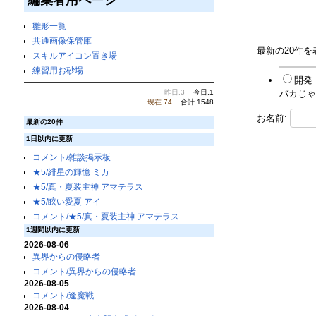
雛形一覧
共通画像保管庫
最新の20件
スキルアイコン置き場
練習用お砂場
開発
バカじゃね
昨日.3
今日.1
現在.74
合計.1548
お名前:
最新の20件
1日以内に更新
コメント/雑談掲示板
★5/緋星の輝憶 ミカ
★5/真・夏装主神 アマテラス
★5/眩い愛夏 アイ
コメント/★5/真・夏装主神 アマテラス
1週間以内に更新
2026-08-06
異界からの侵略者
コメント/異界からの侵略者
2026-08-05
コメント/逢魔戦
2026-08-04