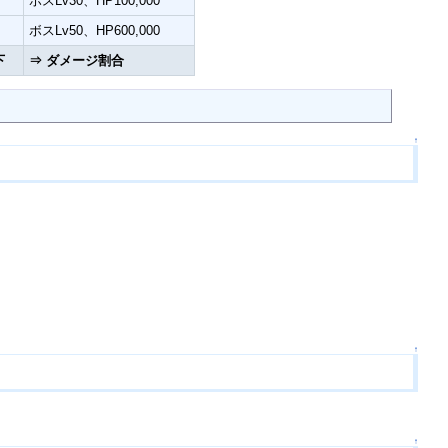
ボスLv30、HP100,000
ボスLv50、HP600,000
下
⇒ ダメージ割合
↑
↑
↑