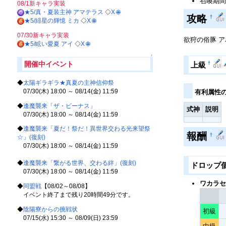
召喚期間 
08/1新キャラ実装
★5/真・夏装主神 アマテラス
◇
X
🌐
攻略
†
★5/緋星の輝憶 ミカ
◇
X
🌐
07/30新キャラ実装
欲狩の俗豚 ア
★5/眩い愛夏 アイ
◇
X
🌐
↑
開催中イベント
†
上級
◆
太陽ギラギラ★真夏の主神信仰祭
07/30(木) 18:00 ～ 08/14(金) 11:59
有利属性
◆
逢魔襲来「ザ・ビーナス」
式神
説明
07/30(木) 18:00 ～ 08/14(金) 11:59
◆
逢魔襲来「夏だ！祭だ！異世界交わる光来望祭
報酬
†
☆」(復刻)
07/30(木) 18:00 ～ 08/14(金) 11:59
◆
逢魔襲来「繋がる世界、交わる絆」(復刻)
ドロップ
07/30(木) 18:00 ～ 08/14(金) 11:59
ワカラセ
◆
同盟戦
【08/02～08/08】
イベント終了まで残り20時間49分です。
◆
陰陽寮からの挑戦状
初級
07/15(水) 15:30 ～ 08/09(日) 23:59