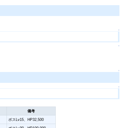
↑
↑
↑
↑
D
備考
ボスLv15、HP32,500