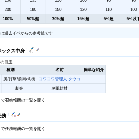
150
135
120
100
95
90
200
180
150
120
110
100
100%
50%超
30%超
15%超
5%超
5%以
値は過去イベからの参考値です
†
ボックス中身
目の目玉
種別
名前
簡単な紹介
風/打撃/前衛/均衡
ヨワヨワ管理人 クウコ
刺突
刺風封杖
クで召喚報酬の一覧を開く
†
任務
クで任務報酬の一覧を開く