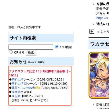
今後の
開催予定
来月も 
https://
過去の
現在、
74人
が閲覧中です
＋をク
サイト内検索
ワカラ
AND検索
OR検索
↑
お知らせ
新キャラ・期限他
テクロスフェス記念！1日1回無料10連召喚【～
08/13】
◆
夢幻の塔
シーズン【06/01-08/31 04:59】
◆
夢幻の塔 双
シーズン【05/11-08/10 04:59】
◆
異界からの侵略者
(光)
【08/03-08/31 04:59】
◆
逢魔戦
ボス追加
◆
同盟戦
【08/02～08/08】
【討伐 08/09(
日
) 04:59まで】
開催期間 02