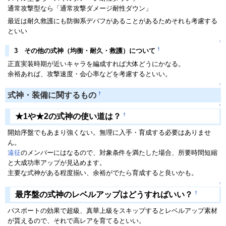
通常攻撃型なら「通常攻撃ダメージ耐性ダウン」
最近は耐久救護にも防御系デバフがあることがあるためそれも考慮する
といい
↑
†
3 その他の式神（均衡・耐久・救護）について
正直実装時期が近いキャラを編成すれば大体どうにかなる。
余裕あれば、攻撃速度・会心率などを考慮するといい。
↑
†
式神・装備に関するもの
↑
†
★1や★2の式神の使い道は？
開始序盤でもあまり強くない。無理に入手・育成する必要はありませ
ん。
遠征
のメンバーにはなるので、対象条件を満たした場合、所要時間短縮
と大成功率アップが見込めます。
主要な式神がある程度揃い、余裕がでたら育成すると良いかも。
↑
†
最序盤の式神のレベルアップはどうすればいい？
パスポートの効果で超級、真華上級をスキップするとレベルアップ素材
が貰えるので、それで高レアを育てるといい。