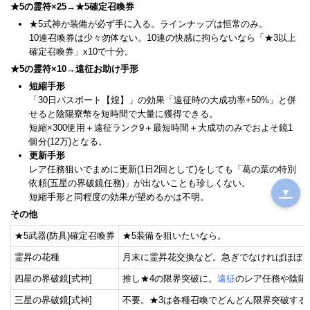
★5の霊符×25→★5確定召喚券
★5式神か装備が必ず手に入る。ラインナップは恒常のみ。
10連召喚券は少々勿体ない。10連の快感に拘らないなら「★3以上
確定召喚券」x10で十分。
★5の霊符×10→遠征お助け手形
短縮手形
「30日パスポート【煌】」の効果「遠征時の大成功率+50%」と併
せると陰陽寮幣を短時間で大量に獲得できる。
短縮×300使用＋遠征ランク9＋最短時間＋大成功のみでおよそ鏡1
個分(12万)となる。
更新手形
レア任務狙いでまめに更新(1日2回として)をしても「葛の葉の特別
依頼(五星の界破鏡任務)」が出ないことも珍しくない。
▼
短縮手形と同程度の効果が望めるかは不明。
その他
★5武器(防具)確定召喚券
★5装備を狙いたいなら。
霊昇の花種
月末に霊昇花交換など。急ぎでなければほぼ
四星の界破鏡[式神]
推し★4の限界突破に。
遠征
のレア任務や陰陽
三星の界破鏡[式神]
不要。★3は各種召喚でどんどん限界突破する