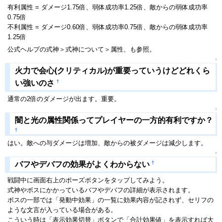
有利属性 = ダメージ1.75倍、弱体成功率1.25倍、敵からの弱体成功率
0.75倍
不利属性 = ダメージ0.60倍、弱体成功率0.75倍、敵からの弱体成功率
1.25倍
公式ヘルプの式神＞式神について＞属性、も参照。
↑
火力で会心(クリティカル)が重要っていうけどどれくら
†
い強いのさ
通常の2倍のダメージが出ます。重要。
↑
闇と光の属性関係ってプレイヤーの一方的有利ですか？
†
はい。敵への与ダメージは増加、敵からの被ダメージは減少します。
↑
†
バフやデバフの効果がよくわからない
戦闘中に画面右上のポーズボタンをタップしてみよう。
式神やボスにかかっているバフやデバフの詳細が表示されます。
ボスの一部では「発動中効果」の一覧に効果内容が記されず、セリフの
ような文言が入っている場合がある。
こういう時は「表示効果切替」ボタンで「合計効果値」を表示すれば大