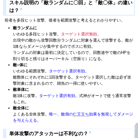
スキル説明の「敵ランダムに〇回」と「敵〇体」の違い
†
は？
前者を多段ヒット攻撃、後者を範囲攻撃と考えるとわかりやすい。
敵ランダムに
いわゆる多段ヒット攻撃。
ターゲット選択無効。
出現中の敵から攻撃回数分ランダムに対象を選んで攻撃する。敵が
1体ならダメージが集中するのでボスに有効。
ランダムの対象は最初に決定しているので、回数途中で敵のHPを
削り切ると残りはオーバーキル（空振り）になる。
敵○体に
いわゆる範囲攻撃。
ターゲット選択有効。
敵数体にそれぞれに1回攻撃する。ターゲット選択した敵は必ず攻
撃対象に含まれるので、雑魚の一掃に使いやすい。
敵単体に
敵1体に攻撃。
ターゲット選択有効。
式神がオートで使う通常攻撃
もこれ。
敵全体に
よくある全体攻撃。
唯一、敵側の
仁王立ち
効果を無視してダメージ
を与えらえる。
↑
†
単体攻撃のアタッカーは不利なの？