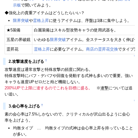
示板
で聞いてみよう。
◆強化上の貴重アイテムはどうしたらいい？
限界突破
や
霊格上昇
に使うアイテムは、序盤は1体に集中しよう。
★5装備
白麗装備はスキル型攻勢キャラの使用武器を。
五星の界破鏡
いわゆる
限界突破
アイテム。全ステータスを大きく伸ばせ
霊昇花
霊格上昇
に必要なアイテム。
商店の霊昇花交換
でタイプ別
↑
†
2.攻撃速度を上げる
攻撃速度は通常攻撃と特殊攻撃の頻度に関わる。
特殊攻撃時にバフ・デバフや回復を発動する式神も多いので重要。強い
キャラも速度UPゼロだと殆ど機能しない。
200%UPで上限に達するのでこれを目標に盛る。
※
連撃
については追
い追い。
↑
†
3.会心率を上げる
素の会心率は7.5%しかないので、クリティカルが沢山出るように会心
率を上げよう。
均衡タイプ … 均衡タイプの式神は会心率上昇を持っていること
が多い。