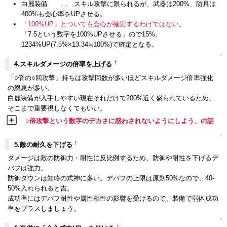
白麗装備 … スキル攻撃に限られるが、武器は200%、防具は
400%も会心率をUPさせる。
「100%UP」とついても会心が確定するわけではない。
「7.5という数字を100%UPさせる」ので15%。
1234%UP(7.5%×13.34≒100%)で確定となる。
↑
†
4.スキルダメージの倍率を上げる
「○倍の○回攻撃」持ちは攻撃回数が多いほどスキルダメージ倍率強化
の恩恵が多い。
白麗装備が入手しやすい現在それだけで200%近く盛られているため、
そこまで重要視しなくてもいい。
○倍攻撃という数字のデカさに惑わされないようにしよう、の話
↑
†
5.敵の耐久を下げる
ダメージは敵の防御力・耐性に反比例するため、防御や耐性を下げるデ
バフは強力。
防御ダウンは知略の式神に多い。デバフの上限は原則50%なので、40-
50%入れられると吉。
成功率にはデバフ耐性や属性相性の影響を受けるので、装備で弱体成功
率をプラスしましょう。
↑
†