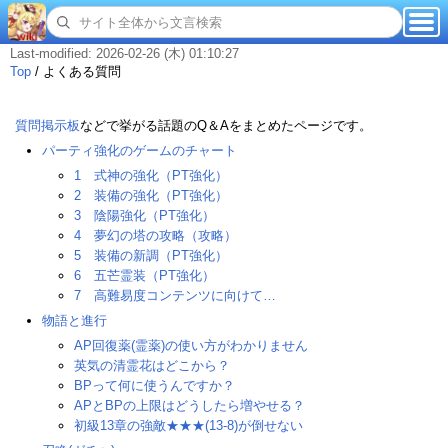
Last-modified: 2026-02-26 (木) 01:10:27
Top
/
よくある質問
質問掲示板
などで挙がる話題のQ＆Aをまとめたページです。
パーティ強化のゲームのチャート
1 式神の強化（PT強化）
2 装備の強化（PT強化）
3 陰陽強化（PT強化）
4 夢幻の塔の攻略（攻略）
5 装備の新調（PT強化）
6 五芒霊装（PT強化）
7 高難易度コンテンツに向けて…
物語と進行
AP回復薬(霊薬)の使い方がわかりません
英気の清霊花はどこから？
BPって何に使うんですか？
APとBPの上限はどうしたら増やせる？
初級13章の強敵★★★(13-8)が倒せない