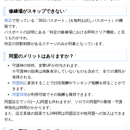
↑
†
修練場がスキップできない
商店
で売っている「30日パスポート」(＆無料お試しパスポート）の機
能です。
パスポートの説明にある「特定の修練場における即時クリア機能」と言
うものがそれ。
特定の回数制限があるステージのみが対象となっています。
↑
†
同盟のメリットはありますか？
守護神の特性、攻撃UPが付与されます。
※守護神の効果は画像表示していないものも含めて、全ての属性が
発揮される。
同盟戦
に参加することで討伐報酬やランキング報酬を得ることがで
きます。
同盟演習
が利用可能でその報酬も獲得できます。
同盟設立でソロ(一人)同盟も作れますが、ソロでの同盟Pの蓄積・守護
神強化は時間がかかります。
また、設立直後の脱退でも24時間は同盟設立や他同盟への加入はできま
せん。
↑