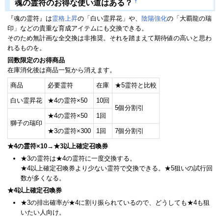
†
魂の霊符のお得な使い道はある？
『魂の霊符』は
霊格上昇
の「白い霊昇花」や、
陰陽強化
の「大覇龍の瑞
印」などの貴重な育成アイテムにも交換できる。
そのため無計画な全交換は非推奨。それを踏まえて期待値の高いと思わ
れるものを。
回数限定のお得商品
在庫消化後は商品一覧から消えます。
商品
必要霊符
在庫
★5霊符と比較
白い霊昇花
★4の霊符×50
10回
5個分割引
★4の霊符×50
1回
獅子の瑞印
★3の霊符×300
1回
7個分割引
★4の霊符×10→★3以上確定召喚券
★3の霊符は★4の霊符に一度交換する。
★4以上確定召喚券より少ない霊符で交換できる。★5狙いの試行回
数が多くなる。
★4以上確定召喚券
★3の排出確率が★4に割り振られているので、どうしても★4も狙
いたい人向け。