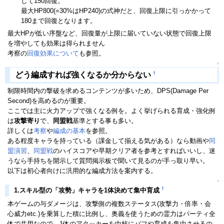
して150回復。
最大HP800(=30%はHP240)の式神だと、回復上限に引っかかって
180まで回復となります。
最大HPが低い序盤など、回復量が上限に届いていない状態で回復上限
を増やしても効果は得られません
考察の
回復効果について
も参照。
↑
†
どう編成すれば強くなるか分からない
制限時間内の撃破を求めるコンテンツが多いため、DPS(Damage Per
Second)を高めるのが重要。
ここでは主に火力アップで強くなる例を。よく挙げられる育成・強化例
は
攻撃寄り
で、
同盟戦
基準とする事も多い。
詳しくは
考察
や
編成の基本
を参照。
ある程度キャラを持っている（課金して揃える気がある）なら動画や
同
盟演習
、
同盟戦
のハイスコアや早期クリア者を参考とすればいいし、迷
うなら手持ちを開示して質問掲示板で聞いて見るのが手っ取り早い。
以下は初心者向けに汎用的な編成方法を案内する。
↑
†
1.スキル型の「攻勢」キャラを1体決めて集中育成
本ゲームの与ダメージは、攻撃側の複数ステータス(攻撃力・倍率・会
心威力etc.)を乗算した積に比例し、奥義を使うための霊力はパーティ全
体で共用なので、1体のアタッカーを中核にバフや育成を集中させるの