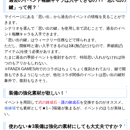
過去のイベント報酬キャラは入手できるの？/「思い出の
†
鍵」って何？
マイページにある「思い出」から過去のイベントの情報を見ることがで
きます。
シナリオを選んで「思い出の鍵」を使用し全て読むことで、過去のイベ
ント報酬キャラを入手できます。
「思い出の鍵」はウィークリー任務などで得られます。
ただし、開催時と違い入手できるのは1体(無凸)だけなので、界破鏡(凸
アイテム)を使う必要があります。
たまに過去の季節イベントを復刻するので、特段思い入れがなければ待
つのもアリかもしれない。
※FANZA GAMES内でのコラボはちょくちょく復刻されており、鍵で開
放もできるようになったが、他社コラボ関係のイベントは思い出の鍵対
象外で、復刻もなさそう。
↑
†
装備の強化素材が欲しい！
イベントを周回して
武の錬成石
・
護の錬成石
を交換するのがオススメ。
修練場
でも素材として★1～3装備が集まるが、イベントのほうが美味し
い。
↑
†
使わない★3装備は強化の素材にしても大丈夫ですか？