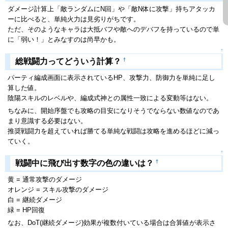
ダメージ計算上「敵ランダムにN回」や「敵N体に攻撃」持ちアタッカ
ーに比べると、単純火力は見劣りがちです。
ただ、そのようなキャラは大抵バフや敵へのデバフを持っているので単
に「弱い！」とみなすのは尚早かも。
↑
†
総戦闘力ってどういう計算？
パーティ編成画面に表示されているHP、攻撃力、防御力を単純に足し
算した値。
陰陽スキルのレベルや、編成式神との属性一致による変動等はない。
ちなみに、開始序盤でも攻略の目安になりそうでならない数値なのであ
まり意識する必要はない。
推奨戦闘力を超えていれば勝てる単純な戦闘は攻略を進めるほどに減っ
ていく。
↑
†
戦闘中に飛び出す数字の色の違いは？
黄 = 通常攻撃のダメージ
オレンジ = スキル攻撃のダメージ
白 = 継続ダメージ
緑 = HP回復
なお、DoT(継続ダメージ)効果が複数付いている場合は合算値が表示さ