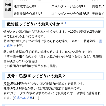
フ・
装備
通常攻撃会心率UP
スキルダメージ会心率UP
奥義ダメ
効果
通常攻撃会心威力UP
スキルダメージ会心威力UP
奥義ダメ
↑
†
敵対値ってどういう効果ですか？
値が大きいほど敵から狙われやすくなります。+100%で通常の2倍の確
率で狙われるようになります。
基本的に耐久タイプの式神に求められる数字で、スキル・装備効果・
霊
力解放
で上昇。
敵の通常攻撃は必ず前衛の式神を狙います。(いない場合は中衛)
「前中衛を狙うもの」や「最も人数の多い列を狙うもの」など、攻撃範
囲が決まっている場合は
その範囲内で敵対値が適用される模様。
↑
†
反骨・旺盛UPってどういう効果？
反骨
UPはHP割合が少ないほど攻撃力が増加する効果です。
旺盛
UPはHP割合が多いほど攻撃力が増加する効果です。
表示(ステータス表示の攻撃力の値)には反映されず、攻撃時に計算され
ます。(
公式ヘルプ
🌐
より)
↑