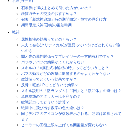
召喚(ガチャ)
召喚券は10枚まとめて引いた方がいいの？
銭貨ガチャの交換のおすすめは？
召喚「新式神追加」時の期間限定・恒常の見分け方
期間限定式神(召喚)の復刻時期
戦闘
属性相性の効果ってどのくらい？
火力で会心(クリティカル)が重要っていうけどどれくらい強
いのさ
闇と光の属性関係ってプレイヤーの一方的有利ですか？
バフやデバフの効果がよくわからない
スキルの「○属性式神編成の時」ってどういうこと？
バフの効果がどの攻撃に影響するのかよくわからない
敵対値ってどういう効果ですか？
反骨・旺盛UPってどういう効果？
スキル説明の「敵ランダムに〇回」と「敵〇体」の違いは？
単体攻撃のアタッカーは不利なの？
総戦闘力ってどういう計算？
戦闘中に飛び出す数字の色の違いは？
同じデバフのアイコンが複数表示される。効果は加算されて
る？
ヒーラーの回復上限を上げても回復量が変わらない