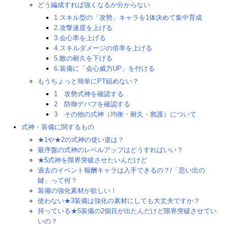
どう編成すれば強くなるか分からない
1.スキル型の「攻勢」キャラを1体決めて集中育成
2.攻撃速度を上げる
3.会心率を上げる
4.スキルダメージの倍率を上げる
5.敵の耐久を下げる
6.装備に「会心威力UP」を付ける
もうちょっと簡単にPT組めない？
1 攻勢式神を確認する
2 防御デバフを確認する
3 その他の式神（均衡・耐久・救護）について
式神・装備に関するもの
★1や★2の式神の使い道は？
最序盤の式神のレベルアップはどうすればいい？
★5式神を限界突破させたいんだけど
過去のイベント報酬キャラは入手できるの？/「思い出の
鍵」って何？
装備の強化素材が欲しい！
使わない★3装備は強化の素材にしても大丈夫ですか？
持っている★5装備の2個目が出たんだけど限界突破させてい
いの？