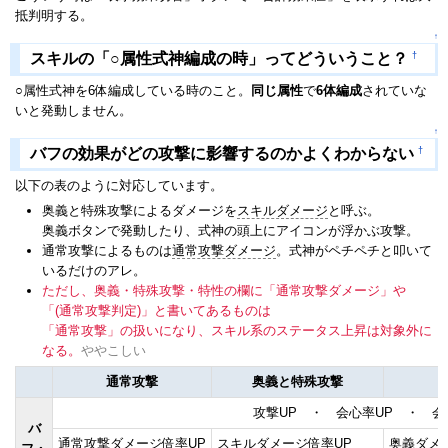
抵判明する。
↑
†
スキルの「○属性式神編成の時」ってどういうこと？
○属性式神を6体編成している時のこと。
同じ属性
で
6体編成
されていな
いと発動しません。
↑
†
バフの効果がどの攻撃に影響するのかよくわからない
以下の表のように対応しています。
奥義と特殊攻撃によるダメージを
スキルダメージ
と呼ぶ。
奥義ボタンで発動したり、式神の頭上にアイコンが浮かぶ攻撃。
通常攻撃によるものは
通常攻撃ダメージ
。式神がペチペチと叩いて
いるだけのアレ。
ただし、奥義・特殊攻撃・特性の欄に「通常攻撃ダメージ」や
「(通常攻撃判定)」と書いてあるものは
「通常攻撃」の扱いになり、スキル系のステータス上昇は対象外に
なる。
ややこしい
通常攻撃
奥義と特殊攻撃
攻撃UP ・ 会心率UP ・ 会
バ
通常攻撃ダメージ倍率UP
スキルダメージ倍率UP
奥義ダメ