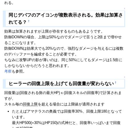
れる。
↑
同じデバフのアイコンが複数表示される。効果は加算さ
†
れてる？
効果は加算されますが上限が存在するものもあるようです。
防御DOWNの場合、上限は50%なのでダメージで言うと2倍まで増やせ
ることになります。
防御DOWNは効果大でも20%なので、強烈なダメージを与えるには複数
のデバッファーを編成することが必要です。
ちなみに攻撃UPの影が薄いのは、同じ50%にしてもダメージは1.5倍に
しかならないからだろうと思われます。
考察
も参照。
↑
†
ヒーラーの回復上限を上げても回復量が変わらない
回復量は(回復される側の最大HP)ｘ(回復スキルの回復率)で計算されま
すが、
スキル毎の
回復上限
を超える場合には上限値が適用されます
たとえばアマテラスの奥義では回復率30%、回復上限180となって
います。
最大HP500(=30%はHP150)の式神だと、回復率いっぱいまで回復