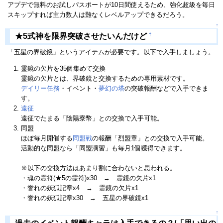
アプデで無料のお試しパスポートが10日間使えるため、強化超級を毎日
スキップすれば主力数人は難なくレベルアップできるだろう。
↑
†
★5式神を限界突破させたいんだけど
「五星の界破鏡」というアイテムが必要です。以下で入手しましょう。
霊鏡の欠片を35個集めて交換
霊鏡の欠片とは、界破鏡と交換するための専用素材です。
デイリー任務
・イベント・
夢幻の塔
の突破報酬などで入手できま
す。
遠征
遠征でたまる「陰陽寮幣」との交換で入手可能。
同盟
ほぼ毎月開催する
同盟戦
の報酬「烈盟章」との交換で入手可能。
活動的な同盟なら「同盟演習」も毎月1個獲得できます。
※以下の交換方法はあまり割に合わないと思われる。
・魂の霊符(★5の霊符)x30 → 霊鏡の欠片x1
・誉れの妖狐記章x4 → 霊鏡の欠片x1
・誉れの妖狐記章x30 → 五星の界破鏡x1
↑