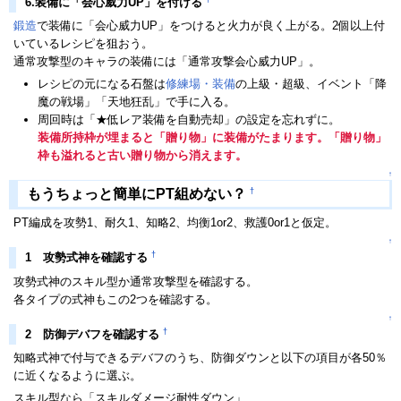
6.装備に「会心威力UP」を付ける
鍛造
で装備に「会心威力UP」をつけると火力が良く上がる。2個以上付
いているレシピを狙おう。
通常攻撃型のキャラの装備には「通常攻撃会心威力UP」。
レシピの元になる石盤は
修練場・装備
の上級・超級、イベント「降
魔の戦場」「天地狂乱」で手に入る。
周回時は「★低レア装備を自動売却」の設定を忘れずに。
装備所持枠が埋まると「贈り物」に装備がたまります。「贈り物」
枠も溢れると古い贈り物から消えます。
↑
†
もうちょっと簡単にPT組めない？
PT編成を攻勢1、耐久1、知略2、均衡1or2、救護0or1と仮定。
↑
†
1 攻勢式神を確認する
攻勢式神のスキル型か通常攻撃型を確認する。
各タイプの式神もこの2つを確認する。
↑
†
2 防御デバフを確認する
知略式神で付与できるデバフのうち、防御ダウンと以下の項目が各50％
に近くなるように選ぶ。
スキル型なら「スキルダメージ耐性ダウン」