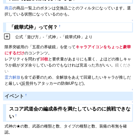
商店
の商品一覧上のボタンは交換品ごとのフィルタになっています。選
択している状態になっているのかも。
↑
†
「鏡華式枠」って何？
公式「遊び方」-「式神」-「鏡華式枠」より
限界突破用の「五星の界破鏡」を使って
キャラアイコンをちょっと豪華
にするだけ
のコンテンツ。
レアリティを問わず
10枚
と要求量があまりにも重く、よほどの推しキャ
ラか鏡がダダ余りしているのでもなければ見送った方がいい。
鏡くださ
い
霊力解放
も全て必要のため、全解放をあえて回避したいキャラが推しだ
と厳しい(
反骨
持ちアタッカーの防御UPなど)。
↑
†
イベント
↑
スコア武道会の編成条件を満たしているのに挑戦できな
†
い
式神の★の数、武器の種類と数、タイプの種類と数、装備の有無を確
認。