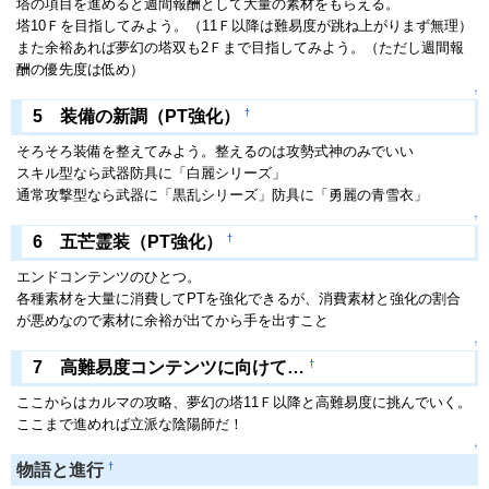
塔の項目を進めると週間報酬として大量の素材をもらえる。
塔10Ｆを目指してみよう。（11Ｆ以降は難易度が跳ね上がりまず無理）
また余裕あれば夢幻の塔双も2Ｆまで目指してみよう。（ただし週間報
酬の優先度は低め）
↑
†
5 装備の新調（PT強化）
そろそろ装備を整えてみよう。整えるのは攻勢式神のみでいい
スキル型なら武器防具に「白麗シリーズ」
通常攻撃型なら武器に「黒乱シリーズ」防具に「勇麗の青雪衣」
↑
†
6 五芒霊装（PT強化）
エンドコンテンツのひとつ。
各種素材を大量に消費してPTを強化できるが、消費素材と強化の割合
が悪めなので素材に余裕が出てから手を出すこと
↑
†
7 高難易度コンテンツに向けて…
ここからはカルマの攻略、夢幻の塔11Ｆ以降と高難易度に挑んでいく。
ここまで進めれば立派な陰陽師だ！
↑
†
物語と進行