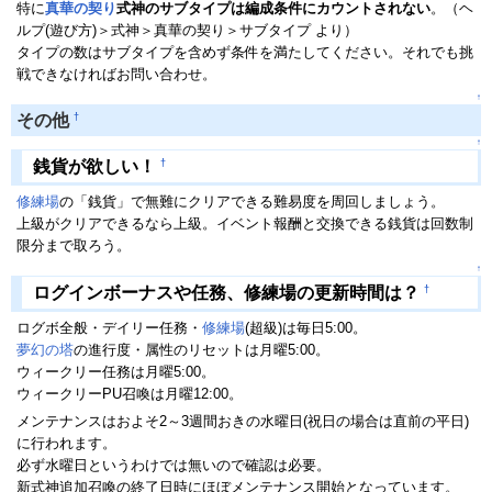
特に
真華の契り
式神のサブタイプは編成条件にカウントされない
。（ヘ
ルプ(遊び方)＞式神＞真華の契り＞サブタイプ より）
タイプの数はサブタイプを含めず条件を満たしてください。それでも挑
戦できなければお問い合わせ。
↑
†
その他
↑
†
銭貨が欲しい！
修練場
の「銭貨」で無難にクリアできる難易度を周回しましょう。
上級がクリアできるなら上級。イベント報酬と交換できる銭貨は回数制
限分まで取ろう。
↑
†
ログインボーナスや任務、修練場の更新時間は？
ログボ全般・デイリー任務・
修練場
(超級)は毎日5:00。
夢幻の塔
の進行度・属性のリセットは月曜5:00。
ウィークリー任務は月曜5:00。
ウィークリーPU召喚は月曜12:00。
メンテナンスはおよそ2～3週間おきの水曜日(祝日の場合は直前の平日)
に行われます。
必ず水曜日というわけでは無いので確認は必要。
新式神追加召喚の終了日時にほぼメンテナンス開始となっています。