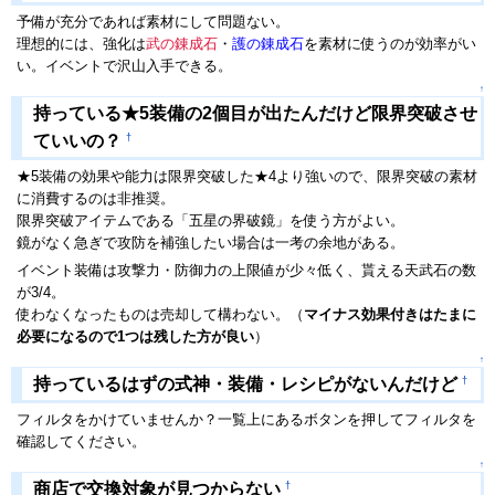
予備が充分であれば素材にして問題ない。
理想的には、強化は
武の錬成石
・
護の錬成石
を素材に使うのが効率がい
い。イベントで沢山入手できる。
↑
持っている★5装備の2個目が出たんだけど限界突破させ
†
ていいの？
★5装備の効果や能力は限界突破した★4より強いので、限界突破の素材
に消費するのは非推奨。
限界突破アイテムである「五星の界破鏡」を使う方がよい。
鏡がなく急ぎで攻防を補強したい場合は一考の余地がある。
イベント装備は攻撃力・防御力の上限値が少々低く、貰える天武石の数
が3/4。
使わなくなったものは売却して構わない。（
マイナス効果付きはたまに
必要になるので1つは残した方が良い
）
↑
†
持っているはずの式神・装備・レシピがないんだけど
フィルタをかけていませんか？一覧上にあるボタンを押してフィルタを
確認してください。
↑
†
商店で交換対象が見つからない