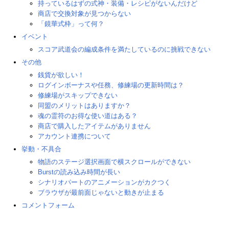
持っているはずの式神・装備・レシピがないんだけど
商店で交換対象が見つからない
「鏡華式枠」って何？
イベント
スコア武道会の編成条件を満たしているのに挑戦できない
その他
銭貨が欲しい！
ログインボーナスや任務、修練場の更新時間は？
修練場がスキップできない
同盟のメリットはありますか？
魂の霊符のお得な使い道はある？
商店で購入したアイテムがありません
アカウント連携について
挙動・不具合
物語のステージ選択画面で横スクロールができない
Burstの読み込み時間が長い
シナリオパートのアニメーションがカクつく
ブラウザが最前面じゃないと動きが止まる
コメントフォーム