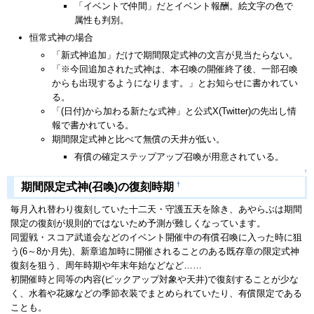
「イベントで仲間」だとイベント報酬。絵文字の色で
属性も判別。
恒常式神の場合
「新式神追加」だけで期間限定式神の文言が見当たらない。
「※今回追加された式神は、本召喚の開催終了後、一部召喚
からも出現するようになります。」とお知らせに書かれてい
る。
「(日付)から加わる新たな式神」と公式X(Twitter)の先出し情
報で書かれている。
期間限定式神と比べて無償の天井が低い。
有償の確定ステップアップ召喚が用意されている。
↑
†
期間限定式神(召喚)の復刻時期
毎月入れ替わり復刻していた十二天・守護五天を除き、あやらぶは期間
限定の復刻が規則的ではないため予測が難しくなっています。
同盟戦・スコア武道会などのイベント開催中の有償召喚に入った時に狙
う(6～8か月先)、新章追加時に開催されることのある既存章の限定式神
復刻を狙う、周年時期や年末年始などなど……
初開催時と同等の内容(ピックアップ対象や天井)で復刻することが少な
く、水着や花嫁などの季節衣装でまとめられていたり、有償限定である
ことも。