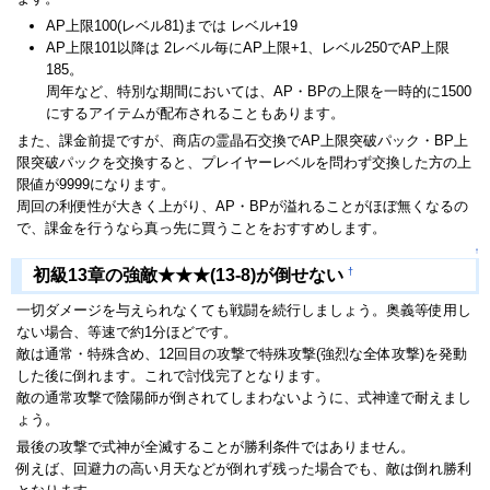
AP上限100(レベル81)までは レベル+19
AP上限101以降は 2レベル毎にAP上限+1、レベル250でAP上限
185。
周年など、特別な期間においては、AP・BPの上限を一時的に1500
にするアイテムが配布されることもあります。
また、課金前提ですが、商店の霊晶石交換でAP上限突破パック・BP上
限突破パックを交換すると、プレイヤーレベルを問わず交換した方の上
限値が9999になります。
周回の利便性が大きく上がり、AP・BPが溢れることがほぼ無くなるの
で、課金を行うなら真っ先に買うことをおすすめします。
↑
†
初級13章の強敵★★★(13-8)が倒せない
一切ダメージを与えられなくても戦闘を続行しましょう。奥義等使用し
ない場合、等速で約1分ほどです。
敵は通常・特殊含め、12回目の攻撃で特殊攻撃(強烈な全体攻撃)を発動
した後に倒れます。これで討伐完了となります。
敵の通常攻撃で陰陽師が倒されてしまわないように、式神達で耐えまし
ょう。
最後の攻撃で式神が全滅することが勝利条件ではありません。
例えば、回避力の高い月天などが倒れず残った場合でも、敵は倒れ勝利