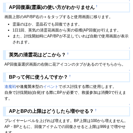
↑
†
AP回復薬(霊薬)の使い方がわかりません
画面上部のAP/BP右の＋をタップすると使用画面に移ります。
霊薬のほか、霊晶石でも回復できます。
1日1回、英気の清霊花画面から実の収穫(AP回復)が行えます。
また、討伐開始時にAP/BPが不足していれば自動で使用画面が表示
されます。
↑
†
英気の清霊花はどこから？
AP回復薬選択画面の右側に花アイコンのタブがあるのでそちらから。
↑
†
BPって何に使うんですか？
逢魔戦
や逢魔襲来型の
イベント
でボス討伐する際に使用します。
自身で討伐開始(自発)する際にBPが必要で、救援参加は消費0で行えま
す。
↑
†
APとBPの上限はどうしたら増やせる？
プレイヤーレベルを上げれば増えます。BP上限は100から増えません。
AP・BPともに、回復アイテムでの回復させると上限は999まで増やせ
ます。