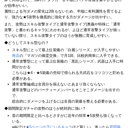
が効率がいい。
属性による与ダメの変化は2倍もないため、半端に有利属性を育てるよ
り、強力な★5攻勢を徹底的に強化する方がダメージが出やすい。
また、攻勢はスキル攻撃タイプと通常攻撃タイプ(奥義や特殊に「通常
攻撃」と書かれるキャラ)にわかれるが、よほど通常攻撃タイプが揃っ
ていない限り、スキル攻撃タイプのほうが無難に育成しやすい。
◆どうしてスキル型なの？
スキル型にとって最上位装備の「白麗シリーズ」が入手しやすい
商店
の「マガツの御霊交換」で月1回、比較的簡単に入手できる。
通常攻撃型にとって最上位装備の「黒乱シリーズ」武器は入手に時
間がかかる
こちらは★4・★5装備の売却で得られる天武石をコツコツと貯める
必要がある。
通常攻撃編成は全員分を揃えないとあまり強くならない
通常攻撃はどのパーティーメンバーもそこそこダメージを出すの
で、
総合的にダメージを上げるには全員の装備を整える必要がある。
◆期間限定ガチャの攻勢のほうが絶対的に強い？
昔の期間限定と比べるとさすがに近年の恒常★5攻勢も強くなって
いる。
wikiでは
★5ページの下にいるキャラ
ほど新しい。迷ったら
質問掲