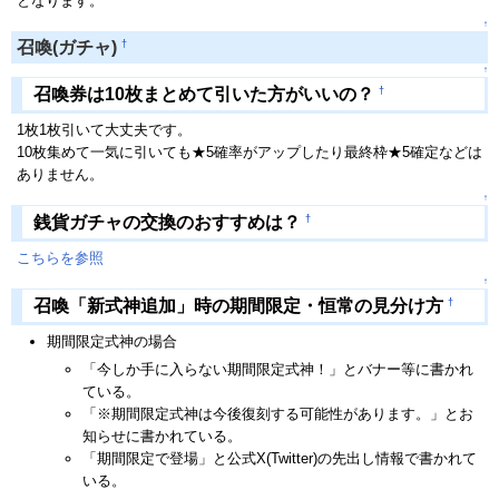
となります。
↑
†
召喚(ガチャ)
↑
†
召喚券は10枚まとめて引いた方がいいの？
1枚1枚引いて大丈夫です。
10枚集めて一気に引いても★5確率がアップしたり最終枠★5確定などは
ありません。
↑
†
銭貨ガチャの交換のおすすめは？
こちらを参照
↑
†
召喚「新式神追加」時の期間限定・恒常の見分け方
期間限定式神の場合
「今しか手に入らない期間限定式神！」とバナー等に書かれ
ている。
「※期間限定式神は今後復刻する可能性があります。」とお
知らせに書かれている。
「期間限定で登場」と公式X(Twitter)の先出し情報で書かれて
いる。