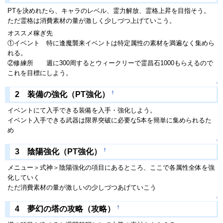
PTを決めれたら、キャラのレベル、霊力解放、霊格上昇を目指そう。
ただ霊格は消費素材の量が激しく少しづつ上げていこう。
オススメ稼ぎ先
①イベント 特に逢魔襲来イベントは特定属性の素材を満遍なく集めら
れる。
②修練所 週に300周するとウィークリーで霊昌石1000もらえるので
これを目標にしよう。
↑
†
2 装備の強化（PT強化）
イベントにて入手できる装備を入手・強化しよう。
イベント入手できる武器は限界突破に必要な5本を簡単に集められるた
め
↑
†
3 陰陽強化（PT強化）
メニュー＞式神＞陰陽強化の項目にあるところ、ここで各属性全体を強
化していく
ただ消費素材の量が激しいの少しづつあげていこう
↑
†
4 夢幻の塔の攻略（攻略）