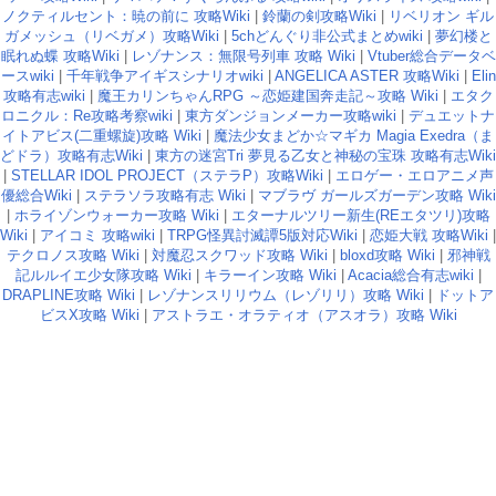
ノクティルセント：暁の前に 攻略Wiki
|
鈴蘭の剣攻略Wiki
|
リベリオン ギル
ガメッシュ（リベガメ）攻略Wiki
|
5chどんぐり非公式まとめwiki
|
夢幻楼と
眠れぬ蝶 攻略Wiki
|
レゾナンス：無限号列車 攻略 Wiki
|
Vtuber総合データベ
ースwiki
|
千年戦争アイギスシナリオwiki
|
ANGELICA ASTER 攻略Wiki
|
Elin
攻略有志wiki
|
魔王カリンちゃんRPG ～恋姫建国奔走記～攻略 Wiki
|
エタク
ロニクル：Re攻略考察wiki
|
東方ダンジョンメーカー攻略wiki
|
デュエットナ
イトアビス(二重螺旋)攻略 Wiki
|
魔法少女まどか☆マギカ Magia Exedra（ま
どドラ）攻略有志Wiki
|
東方の迷宮Tri 夢見る乙女と神秘の宝珠 攻略有志Wiki
|
STELLAR IDOL PROJECT（ステラP）攻略Wiki
|
エロゲー・エロアニメ声
優総合Wiki
|
ステラソラ攻略有志 Wiki
|
マブラヴ ガールズガーデン攻略 Wiki
|
ホライゾンウォーカー攻略 Wiki
|
エターナルツリー新生(REエタツリ)攻略
Wiki
|
アイコミ 攻略wiki
|
TRPG怪異討滅譚5版対応Wiki
|
恋姫大戦 攻略Wiki
|
テクロノス攻略 Wiki
|
対魔忍スクワッド攻略 Wiki
|
bloxd攻略 Wiki
|
邪神戦
記ルルイエ少女隊攻略 Wiki
|
キラーイン攻略 Wiki
|
Acacia総合有志wiki
|
DRAPLINE攻略 Wiki
|
レゾナンスリリウム（レゾリリ）攻略 Wiki
|
ドットア
ビスX攻略 Wiki
|
アストラエ・オラティオ（アスオラ）攻略 Wiki