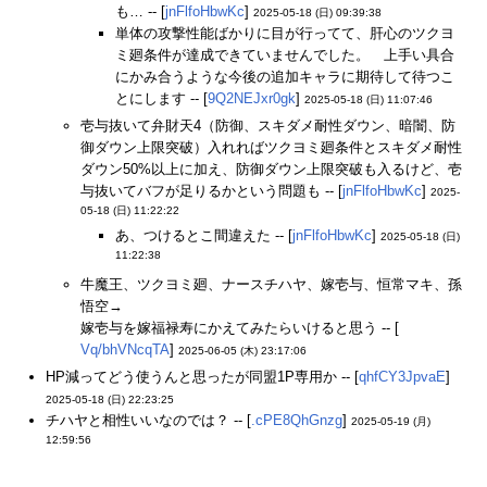
も… -- [
jnFlfoHbwKc
]
2025-05-18 (日) 09:39:38
単体の攻撃性能ばかりに目が行ってて、肝心のツクヨ
ミ廻条件が達成できていませんでした。 上手い具合
にかみ合うような今後の追加キャラに期待して待つこ
とにします -- [
9Q2NEJxr0gk
]
2025-05-18 (日) 11:07:46
壱与抜いて弁財天4（防御、スキダメ耐性ダウン、暗闇、防
御ダウン上限突破）入れればツクヨミ廻条件とスキダメ耐性
ダウン50%以上に加え、防御ダウン上限突破も入るけど、壱
与抜いてバフが足りるかという問題も -- [
jnFlfoHbwKc
]
2025-
05-18 (日) 11:22:22
あ、つけるとこ間違えた -- [
jnFlfoHbwKc
]
2025-05-18 (日)
11:22:38
牛魔王、ツクヨミ廻、ナースチハヤ、嫁壱与、恒常マキ、孫
悟空→
嫁壱与を嫁福禄寿にかえてみたらいけると思う -- [
Vq/bhVNcqTA
]
2025-06-05 (木) 23:17:06
HP減ってどう使うんと思ったが同盟1P専用か -- [
qhfCY3JpvaE
]
2025-05-18 (日) 22:23:25
チハヤと相性いいなのでは？ -- [
.cPE8QhGnzg
]
2025-05-19 (月)
12:59:56