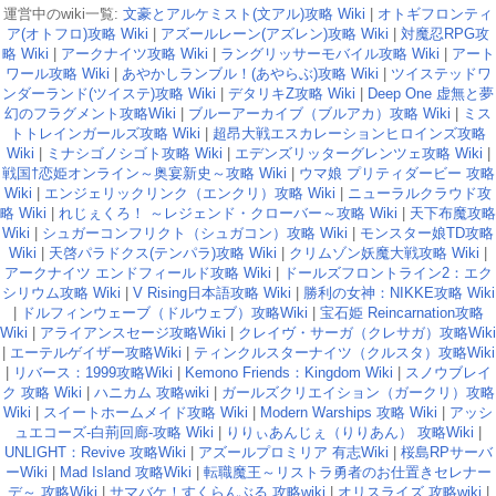
運営中のwiki一覧:
文豪とアルケミスト(文アル)攻略 Wiki
|
オトギフロンティ
ア(オトフロ)攻略 Wiki
|
アズールレーン(アズレン)攻略 Wiki
|
対魔忍RPG攻
略 Wiki
|
アークナイツ攻略 Wiki
|
ラングリッサーモバイル攻略 Wiki
|
アート
ワール攻略 Wiki
|
あやかしランブル！(あやらぶ)攻略 Wiki
|
ツイステッドワ
ンダーランド(ツイステ)攻略 Wiki
|
デタリキZ攻略 Wiki
|
Deep One 虚無と夢
幻のフラグメント攻略Wiki
|
ブルーアーカイブ（ブルアカ）攻略 Wiki
|
ミス
トトレインガールズ攻略 Wiki
|
超昂大戦エスカレーションヒロインズ攻略
Wiki
|
ミナシゴノシゴト攻略 Wiki
|
エデンズリッターグレンツェ攻略 Wiki
|
戦国†恋姫オンライン～奥宴新史～攻略 Wiki
|
ウマ娘 プリティダービー 攻略
Wiki
|
エンジェリックリンク（エンクリ）攻略 Wiki
|
ニューラルクラウド攻
略 Wiki
|
れじぇくろ！ ～レジェンド・クローバー～攻略 Wiki
|
天下布魔攻略
Wiki
|
シュガーコンフリクト（シュガコン）攻略 Wiki
|
モンスター娘TD攻略
Wiki
|
天啓パラドクス(テンパラ)攻略 Wiki
|
クリムゾン妖魔大戦攻略 Wiki
|
アークナイツ エンドフィールド攻略 Wiki
|
ドールズフロントライン2：エク
シリウム攻略 Wiki
|
V Rising日本語攻略 Wiki
|
勝利の女神：NIKKE攻略 Wiki
|
ドルフィンウェーブ（ドルウェブ）攻略Wiki
|
宝石姫 Reincarnation攻略
Wiki
|
アライアンスセージ攻略Wiki
|
クレイヴ・サーガ（クレサガ）攻略Wiki
|
エーテルゲイザー攻略Wiki
|
ティンクルスターナイツ（クルスタ）攻略Wiki
|
リバース：1999攻略Wiki
|
Kemono Friends：Kingdom Wiki
|
スノウブレイ
ク 攻略 Wiki
|
ハニカム 攻略wiki
|
ガールズクリエイション（ガークリ）攻略
Wiki
|
スイートホームメイド攻略 Wiki
|
Modern Warships 攻略 Wiki
|
アッシ
ュエコーズ-白荊回廊-攻略 Wiki
|
りりぃあんじぇ（りりあん） 攻略Wiki
|
UNLIGHT：Revive 攻略Wiki
|
アズールプロミリア 有志Wiki
|
桜島RPサーバ
ーWiki
|
Mad Island 攻略Wiki
|
転職魔王～リストラ勇者のお仕置きセレナー
デ～ 攻略Wiki
|
サマバケ！すくらんぶる 攻略wiki
|
オリスライズ 攻略wiki
|