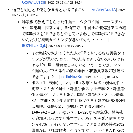
GxoWlQystbI
]
2025-05-17 (土) 23:36:54
悟空と組むと７億とか９億とか出てすごい -- [
Vq/bhVNcqTA
]
2025-
05-17 (土) 23:32:48
雑談板で教えてもらった牛魔王、ツクヨミ廻、ナースチハ
ヤ、嫁壱与、恒常マキ、孫悟空で、牛魔王の装備はアスカ砲
で300ボスを1Pできるものを使いまわしで300ボス1Pできな
いんだけど奥義タイミングが悪いのかな・・・ -- [
9Q2NEJxr0gk
]
2025-05-18 (日) 07:30:27
その雑談で教えてくれた人が1Pできてるなら奥義タイ
ミングが悪いのでは。その人もできてないのならそも
そも1Pに届く組合せじゃないということでは。ツクヨ
ミ廻の大バフの条件の敵の弱体・状態異常数20は達成
できてます？ -- [
jnFlfoHbwKc
]
2025-05-18 (日) 09:24:59
ボス：1（衰弱）、マキ：9（攻撃・防御・弱体耐性・
拘束・スキダメ耐性・雑魚①倒スキル倍率×2・雑魚②
倒火傷×2、ツクヨミ廻7：暗闇・攻撃×2・スキル倍率
×2、防御・スキダメ耐性）※ツクヨミ廻の特殊2を2回
は無理。孫悟空2：（防御・スキダメ耐性）
1+9+7+2＝19しかない？。Lv325なら雑魚③、雑魚④
が追加されるので可能ですが。あとスキダメ耐性ダウ
ンが45%しか行かないですね。ツクヨミ廻の特殊2の2
回目が出せれば解決しそうですが、ジライヤ入れるの