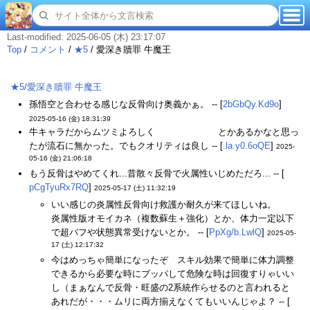
Last-modified: 2025-06-05 (木) 23:17:07
Top
/
コメント
/
★5
/
愛深き贖罪 牛魔王
★5/愛深き贖罪 牛魔王
孫悟空と合わせる感じな反骨向け奥義かぁ。 -- [
2bGbQy.Kd9o
]
2025-05-16 (金) 18:31:39
牛キャラだからムツミよろしく
母乳が出る体質
とかあるかなと思っ
たが流石に無かった。でもクオリティは良し -- [
.la.y0.6oQE
]
2025-
05-16 (金) 21:06:18
もう反骨はやめてくれ...昔散々反骨で火属性いじめただろ... -- [
pCgTyuRx7RQ
]
2025-05-17 (土) 11:32:19
いい感じの炎属性反骨向け救護か耐久が来てほしいね。
炎属性版オモイカネ（複数蘇生＋強化）とか、体力一定以下
で超バフや状態異常受けないとか。 -- [
PpXg/b.LwlQ
]
2025-05-
17 (土) 12:17:32
今はめっちゃ簡単になったぞ スキル効果で簡単に体力調整
できるから必要な時にブッパして危険な時は回復すりゃいい
し（まぁなんで反骨・旺盛の2系統作らせるのと言われると
あれだが・・・ムリに両方揃えなくてもいいんじゃよ？ -- [